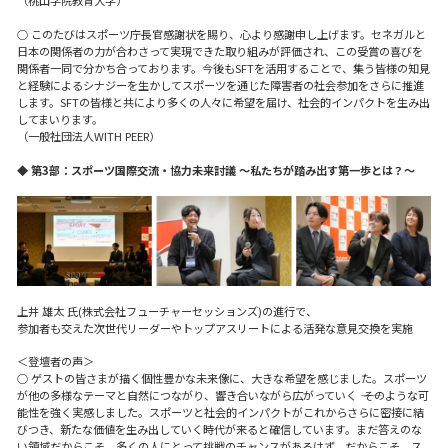
（桃山学院教育大学）
○ このたびはスポーツ庁長官感謝状を賜り、心より感謝申し上げます。セネガルと
日本の関係者の力が合わさって実現できた取り組みが評価され、この受賞の喜びを
関係者一同で分かち合っております。今後もSFTを活用することで、集う皆様の知見
と経験によるシナジーを生かしてスポーツを通じた障害者の社会参加をさらに推進
します。SFTの皆様と共により多くの人々に希望を届け、社会的インパクトを生み出
してまいります。
（一般社団法人WITH PEER）
◆ 第3部：スポーツ国際交流・協力未来討議 ～私たちが踏み出す第一歩とは？～
上井 雄太 氏(株式会社フューチャーセッションズ)の進行で、
参加者も交えた次世代リーダーやトップアスリートによる活発な意見交換を実施
＜登壇者の声＞
○ ゲストの皆さまが描く個性豊かな未来像に、大きな希望を感じました。スポーツ
が他の多様なテーマと自然につながり、響き合いながら広がっていく ―― そのような可
能性を強く実感しました。スポーツと社会的インパクトがこれからさらに密接に結
びつき、新たな価値を生み出していく時代が来ると確信しています。まだ答えのな
い領域だからこそ、多くの人にとって挑戦のチャンスがあるはず。だからこそ、ス