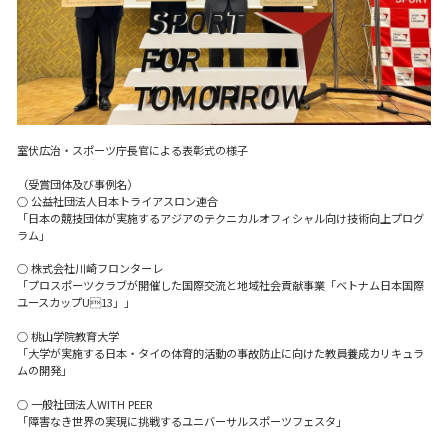
室伏広治・スポーツ庁長官による表彰式の様子
（受賞団体及び事例名）
○ 公益社団法人日本トライアスロン連合
「日本の競技団体が実施するアジアのテクニカルオフィシャル向け技術向上プログ
ラム」
○ 株式会社川崎フロンターレ
「プロスポーツクラブが開催した国際交流と地域社会貢献事業「ベトナム日本国際
ユースカップU13」」
○ 桃山学院教育大学
「大学が実施する日本・タイの体育的活動の事故防止に向けた教員養成カリキュラ
ムの開発」
○ 一般社団法人WITH PEER
「障害なき世界の実現に挑戦するユニバーサルスポーツフェスタ」