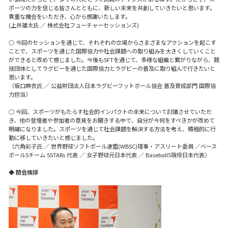
ポーツの力を信じる皆さんとともに、新しい未来を共創していきたいと思います。
貴重な機会をいただき、心から感謝いたします。
(上井雄太氏 ／ 株式会社フューチャーセッションズ)
○ 今回のセッションを通じて、それぞれの立場からさまざまなアクションを起こす
ことで、スポーツを通じた国際協力や社会課題への取り組みを大きくしていくこと
ができると改めて感じました。今後もSFTを通じて、多様な組織と繋がりながら、競
技団体としてラグビーを通じた国際協力とラグビーの普及に取り組んで行きたいと
思います。
（坂口麻衣氏 ／ 公益財団法人日本ラグビーフットボール協会 普及育成部門 国際協
力担当）
○ 今回、スポーツがもたらす社会的インパクトの未来について討議させていただ
き、他の登壇者や参加者の意見をお聞きする中で、自分が今何をすべきかが改めて
明確になりました。スポーツを通じて社会課題を解決する方法を考え、積極的に行
動に移していきたいと感じました。
（六角彩子氏 ／ 世界野球ソフトボール連盟(WBSC)理事・アスリート委員 ／ベース
ボール5チーム 5STARs 代表 ／ 女子野球元日本代表 ／ Baseball5現役日本代表）
◆ 閉会挨拶