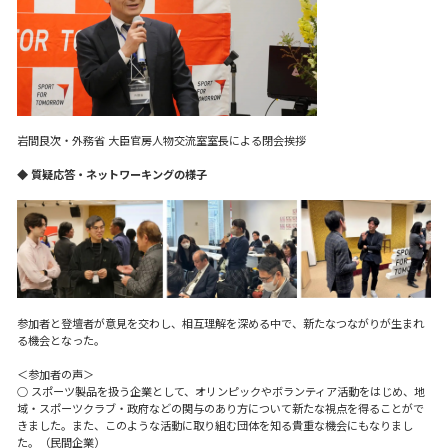
岩間良次・外務省 大臣官房人物交流室室長による閉会挨拶
◆ 質疑応答・ネットワーキングの様子
参加者と登壇者が意見を交わし、相互理解を深める中で、新たなつながりが生まれ
る機会となった。
＜参加者の声＞
○ スポーツ製品を扱う企業として、オリンピックやボランティア活動をはじめ、地
域・スポーツクラブ・政府などの関与のあり方について新たな視点を得ることがで
きました。また、このような活動に取り組む団体を知る貴重な機会にもなりまし
た。（民間企業）