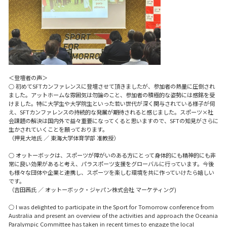
＜登壇者の声＞
○ 初めてSFTカンファレンスに登壇させて頂きましたが、参加者の熱量に圧倒され
ました。アットホームな雰囲気は勿論のこと、参加者の積極的な姿勢には感銘を受
けました。特に大学生や大学院生といった若い世代が深く関与されている様子が伺
え、SFTカンファレンスの持続的な発展が期待されると感じました。スポーツ×社
会課題の解決は国内外で益々重要になってくると思いますので、SFTの知見がさらに
生かされていくことを願っております。
（押見大地氏 ／ 東海大学体育学部 准教授）
○ オットーボックは、スポーツが障がいのある方にとって身体的にも精神的にも非
常に良い効果があると考え、パラスポーツ支援をグローバルに行っています。今後
も様々な団体や企業と連携し、スポーツを楽しむ環境を共に作っていけたら嬉しい
です。
（吉田茜氏 ／ オットーボック・ジャパン株式会社 マーケティング)
○ I was delighted to participate in the Sport for Tomorrow conference from
Australia and present an overview of the activities and approach the Oceania
Paralympic Committee has taken in recent times to engage the local