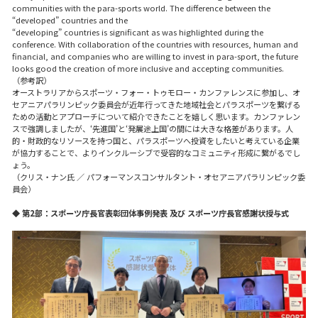
communities with the para-sports world. The difference between the
“developed” countries and the
“developing” countries is significant as was highlighted during the
conference. With collaboration of the countries with resources, human and
financial, and companies who are willing to invest in para-sport, the future
looks good the creation of more inclusive and accepting communities.
（参考訳）
オーストラリアからスポーツ・フォー・トゥモロー・カンファレンスに参加し、オ
セアニアパラリンピック委員会が近年行ってきた地域社会とパラスポーツを繋げる
ための活動とアプローチについて紹介できたことを嬉しく思います。カンファレン
スで強調しましたが、‘先進国’と‘発展途上国’の間には大きな格差があります。人
的・財政的なリソースを持つ国と、パラスポーツへ投資をしたいと考えている企業
が協力することで、よりインクルーシブで受容的なコミュニティ形成に繋がるでし
ょう。
（クリス・ナン氏 ／ パフォーマンスコンサルタント・オセアニアパラリンピック委
員会）
◆ 第2部：スポーツ庁長官表彰団体事例発表 及び スポーツ庁長官感謝状授与式