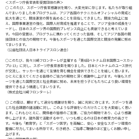
＜スポーツ庁長官表彰受賞団体の声＞
○ このたび、スポーツ庁長官感謝状を賜り、大変光栄に存じます。私たちが取り組
んでまいりました本プログラムは、アジア各国のテクニカルオフィシャルの育成と
拡大を通じて、競技運営の質を高めることを目指してきました。競技力向上に加
え、国際事業運営の強化、国際人材育成を推進することで、アジア全体の成長をリ
ードし、日本のスポーツ界の国際的プレゼンス向上にも貢献できると考えていま
す。今回の受賞は、プログラムに携わってくださった皆様、そしてアジア各国の競
技団体との協力の賜物です。今後もスポーツを通じた国際交流と競技の発展に努め
てまいります。
（公益社団法人日本トライアスロン連合）
○このたび、我々川崎フロンターレが主催する「第6回ベトナム日本国際ユースカッ
プU-13」に対し、スポーツ庁長官表彰を賜りました。日本とベトナムのユース世代
が交流し、サッカーを通じて友情を育む機会を提供できたことを嬉しく思います。
ひとえに支えてくださる皆様のご協力の賜物と深く感謝申し上げます。今後もスポ
ーツを通じた国際交流と社会貢献に努め、未来を担う子どもたちにより良い環境を
提供できるよう精進してまいります。
（株式会社川崎フロンターレ）
○ この度は、期せずして過分な感謝状を賜り、誠に光栄に存じます。スポーツを通
じた社会課題の諸活動に対し、このような評価をいただけたことを大変嬉しく思い
ます。これもひとえに、関係者の皆様のご支援、ご協力の賜物であり、心より感謝
申し上げます。諸外国で活動する中で、いつも感じるのは日本の教育力の高さで
す。今後も「教育学」と「スポーツ医学」を両輪に、安心・安全なスポーツ環境の
整備に尽力してまいる所存です。引き続き、ご指導ご鞭撻のほど宜しくお願い申し
上げます。