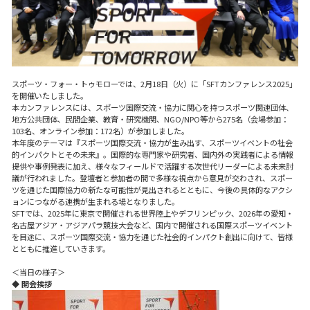
スポーツ・フォー・トゥモローでは、2月18日（火）に「SFTカンファレンス2025」
を開催いたしました。
本カンファレンスには、スポーツ国際交流・協力に関心を持つスポーツ関連団体、
地方公共団体、民間企業、教育・研究機関、NGO/NPO等から275名（会場参加：
103名、オンライン参加：172名）が参加しました。
本年度のテーマは『スポーツ国際交流・協力が生み出す、スポーツイベントの社会
的インパクトとその未来』。国際的な専門家や研究者、国内外の実践者による情報
提供や事例発表に加え、様々なフィールドで活躍する次世代リーダーによる未来討
議が行われました。登壇者と参加者の間で多様な視点から意見が交わされ、スポー
ツを通じた国際協力の新たな可能性が見出されるとともに、今後の具体的なアクシ
ョンにつながる連携が生まれる場となりました。
SFTでは、2025年に東京で開催される世界陸上やデフリンピック、2026年の愛知・
名古屋アジア・アジアパラ競技大会など、国内で開催される国際スポーツイベント
を目途に、スポーツ国際交流・協力を通じた社会的インパクト創出に向けて、皆様
とともに推進していきます。
＜当日の様子＞
◆ 開会挨拶