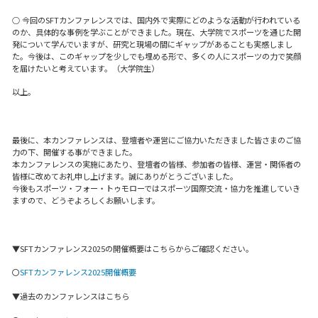
○ 今回のSFTカンファレンスでは、国内外で実際にどのような活動が行われている
のか、具体的な事例を学ぶことができました。現在、大学院でスポーツを通じた開
発について学んでいますが、研究と現場の間にギャップがあることも実感しまし
た。今後は、このギャップを少しでも埋める形で、多くの人にスポーツの力で笑顔
を届けたいと考えています。（大学院生）
以上。
最後に、本カンファレンスは、登壇者や運営にご協力いただきました皆さまのご協
力の下、開催する事ができました。
本カンファレンスの実施にあたり、登壇者の皆様、参加者の皆様、運営・関係者の
皆様に改めてお礼申し上げます。誠にありがとうございました。
今後もスポーツ・フォー・トゥモローではスポーツ国際交流・協力を推進していき
ますので、どうぞよろしくお願いします。
▼SFTカンファレンス2025の開催概要はこちらからご確認ください。
〇
SFTカンファレンス2025開催概要
▼過去のカンファレンスはこちら