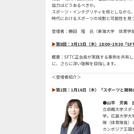
協力はどうあるべきか。
スポーツ・インテグリティを核としながら
時代におけるスポーツの役割と可能性を見
登壇者：勝田 隆 氏（東海大学 体育学
▶
第8回：3月13日（木）18:00~19:30
概要：SFTC正会員が実践する事例を共有
に、さらに深い理解を目指します。
＜登壇者紹介＞
▶
第1回：1月16日（木）「スポーツと開
●
山平 芳美 氏
立命館大学スポ
学。広島大学大
隊（体育隊員）
カンボジア王国