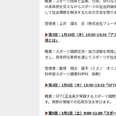
概要：スポーツ団体と企業、行政、NPOな
の具体例を交えながらスポーツの社会的価
して社会課題を解決するための方法を探り
登壇者：上井 雄太 氏（株式会社フュー
▶
第3回：1月30日（木）18:00~19:
値とは」
概要：スポーツ国際交流・協力活動を実践
きし、具体的な事例を通じてスポーツが社
登壇者：飯塚 翔太 選手（ミズノ オリ
科学部スポーツ健康科学科 助教）
▶
第4回：2月6日（木）18:00~19:30
概要：SFTC正会員が実践するスポーツ国
す。実際の現場での応用方法を学びます。
▶
第5回：3月1日（土）9:00~11:00「スポーツの