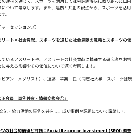
どの連携を通じて、スポーツを活用して社会課題解決に取り組んだ国内
値について考察します。また、連携と共創の観点から、スポーツを活用
ます。
チャーセッションズ）
30「アスリート×社会貢献。スポーツを通じた社会貢献の意義とスポーツの価
しているアスリートや、アスリートの社会貢献に精通する研究者をお招
会に与える影響やその価値について深く考察します。
ンピアン メダリスト）、遠藤 華英 氏（ 同志社大学 スポーツ健康
「SFTC正会員 事例共有・情報交換会①」
際交流・協力活動の事例を共有し、成功事例や課題について議論しま
社会的価値と評価：Social Return on Investment (SROI) 調査