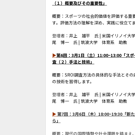
（１）概要及びその重要性」
概要：スポーツの社会的価値を評価する重要
す。評価方法の理解を深め、実践に役立て
登壇者：
井上 雄平 氏 | 米国イリノイ
尾 博一 氏 | 筑波大学 体育系 助教
▶
第6回：3月1日（土）11:00~13:00「スポーツ
査（２）手法と技術」
概要：SROI調査方法の具体的な手法とそ
の技術を習得します。
登壇者：
井上 雄平 氏 | 米国イリノイ
尾 博一 氏 | 筑波大学 体育系 助教
▶
第7回：3月6日（木）18:00~19:
ら」
概要：現代の国際情勢や社会課題を踏まえ