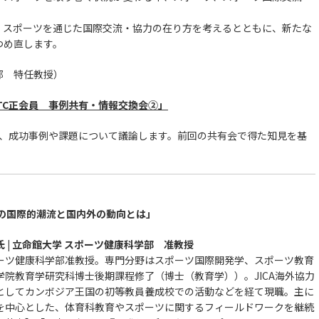
、スポーツを通じた国際交流・協力の在り方を考えるとともに、新たな
つめ直します。
部 特任教授）
「SFTC正会員 事例共有・情報交換会②」
し、成功事例や課題について議論します。前回の共有会で得た知見を基
発の国際的潮流と国内外の動向とは」
 | 立命館大学 スポーツ健康科学部 准教授
ーツ健康科学部准教授。専門分野はスポーツ国際開発学、スポーツ教育
学院教育学研究科博士後期課程修了（博士（教育学））。JICA海外協力
としてカンボジア王国の初等教員養成校での活動などを経て現職。主に
を中心とした、体育科教育やスポーツに関するフィールドワークを継続