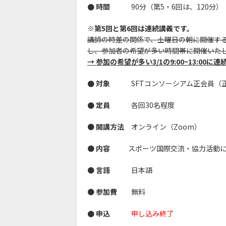
● 時間
90分（第5・6回は、120分）
※第5回と第6回は連続講義です。
講師の時差の関係で、土曜日の朝に開催す
し、参加者の希望が多い時間帯に開催いた
→ 参加の希望が多い3/1の9:00~13:0
● 対象
SFTコンソーシアム正会員
● 定員
各回30名程度
●
開講方法
オンライン（Zoom）
●
内容
スポーツ国際交流・協力活動に関
●
言語
日本語
●
参加費
無料
● 申込
申し込み終了