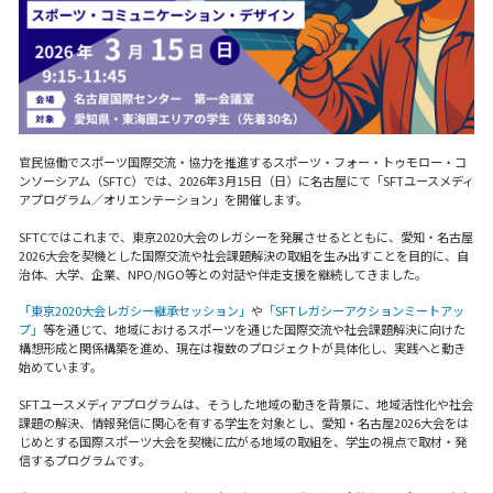
官民協働でスポーツ国際交流・協力を推進するスポーツ・フォー・トゥモロー・コ
ンソーシアム（SFTC）では、2026年3月15日（日）に名古屋にて「SFTユースメディ
アプログラム／オリエンテーション」を開催します。
SFTCではこれまで、東京2020大会のレガシーを発展させるとともに、愛知・名古屋
2026大会を契機とした国際交流や社会課題解決の取組を生み出すことを目的に、自
治体、大学、企業、NPO/NGO等との対話や伴走支援を継続してきました。
「東京2020大会レガシー継承セッション」
や
「SFTレガシーアクションミートアッ
プ」
等を通じて、地域におけるスポーツを通じた国際交流や社会課題解決に向けた
構想形成と関係構築を進め、現在は複数のプロジェクトが具体化し、実践へと動き
始めています。
SFTユースメディアプログラムは、そうした地域の動きを背景に、地域活性化や社会
課題の解決、情報発信に関心を有する学生を対象とし、愛知・名古屋2026大会をは
じめとする国際スポーツ大会を契機に広がる地域の取組を、学生の視点で取材・発
信するプログラムです。