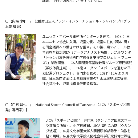
課題、体育学研究･第 57 巻 1 号」など。
〇【内海 摩耶 / 公益財団法人プラン・インターナショナル・ジャパン プログラ
ム部 職員】
ユニセフ・ネパール事務所インターンを経て、（公財）日
本ユニセフ協会に入職。児童労働、児童の性的搾取に関す
る国会議員への働きかけを担当。その後、東ティモール教
育省教育統計課EMISデータアナリスト補佐、JICAルワンダ
「トゥンバ高等技術専門学校強化支援プロジェクト フェー
ズ2」業務調整、JICA人間開発部基礎教育グループ専門嘱託
（学校体育担当）、JICA南スーダン「スポーツを通じた平
和促進プロジェクト」専門家を務め、2021年10月より現
職。日本政府資金による教育事業の計画立案監理に従事。
社会福祉士、児童指導員任用資格有。
〇【白石 智也 / National Sports Council of Tanzania（JICA「スポーツと開
発」専門家）】
JICA「スポーツと開発」専門家（タンザニア国家スポー
ツ評議会所属）。小学校教員、JICA海外協力隊（ウガン
ダ派遣）、広島文化学園大学人間健康学部助手・助教を
経て現職。広島大学大学院人間社会科学研究科博士課程