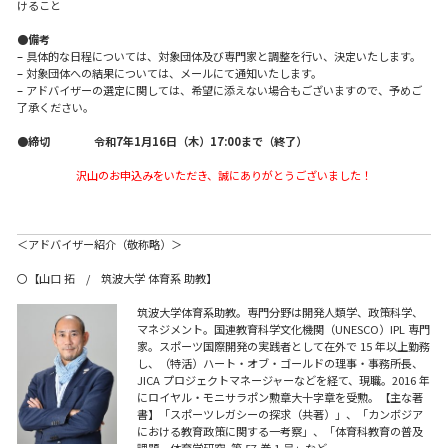
けること
●
備考
–
具体的な日程については、対象団体及び専門家と調整を行い、決定いたします。
–
対象団体への結果については、メールにて通知いたします。
–
アドバイザーの選定に関しては、希望に添えない場合もございますので、予めご
了承ください。
●
締切 令和7年1月16日（木）17:00まで（終了）
沢山のお申込みをいただき、誠にありがとうございました！
＜アドバイザー紹介（敬称略）＞
〇【山口 拓 / 筑波大学 体育系 助教】
筑波大学体育系助教。専門分野は開発人類学、政策科学、
マネジメント。国連教育科学文化機関（UNESCO）IPL 専門
家。スポーツ国際開発の実践者として在外で 15 年以上勤務
し、（特活）ハート・オブ・ゴールドの理事・事務所長、
JICA プロジェクトマネージャーなどを経て、現職。2016 年
にロイヤル・モニサラポン勲章大十字章を受勲。【主な著
書】「スポーツレガシーの探求（共著）」、「カンボジア
における教育政策に関する一考察」、「体育科教育の普及