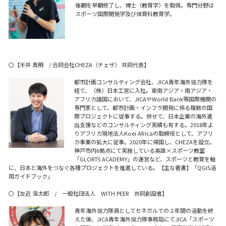
後期を早期修了し、博士（教育学）を取得。専門分野は
スポーツ国際開発学及び体育科教育学。
〇【半井 真明 / 合同会社CHEZA（チェザ） 共同代表】
都市計画コンサルティング会社、JICA青年海外協力隊を
経て、（株）日本工営に入社。東南アジア・南アジア・
アフリカ諸国において、JICAやWorld Bank等国際機関の
専門家として、都市計画・インフラ開発に係る複数の国
際プロジェクトに従事する。併せて、日本企業の海外進
出支援などのコンサルティング実績も有する。2018年よ
りアフリカ現地法人Koei Africaの取締役として、アフリ
カ事業の拡大に従事。2020年に帰国し、CHEZAを設立。
神戸市内6拠点にて実施している英語×スポーツ教室
「GLORTS ACADEMY」の運営など、スポーツと教育を軸
に、日本と海外をつなぐ各種プロジェクトを推進している。【主な著書】「QGIS活
用ガイドブック」
〇【左近 浩太郎 / 一般社団法人 WITH PEER 共同創設者】
青年海外協力隊員としてセネガルでの２年間の活動を終
えた後、JICA青年海外協力隊事務局にてJICA「スポーツ