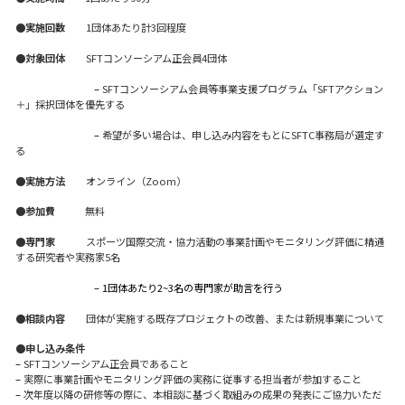
●実施回数
1団体あたり計3回程度
●
対象団体
SFTコンソーシアム正会員4団体
aaaaaaaaaaaa
–
SFTコンソーシアム会員等事業支援プログラム「SFTアクション
＋」採択団体を優先する
aaaaaaaaaaaa
–
希望が多い場合は、申し込み内容をもとにSFTC事務局が選定す
る
●
実施方法
オンライン（Zoom）
●
参加費
無料
●専門家
スポーツ国際交流・協力活動の事業計画やモニタリング評価に精通
する研究者や実務家5名
aaaaaaaaaaaa
– 1団体あたり2~3名の専門家が助言を行う
●
相談内容
団体が実施する既存プロジェクトの改善、または新規事業について
●
申し込み条件
–
SFTコンソーシアム正会員であること
–
実際に事業計画やモニタリング評価の実務に従事する担当者が参加すること
–
次年度以降の研修等の際に、本相談に基づく取組みの成果の発表にご協力いただ