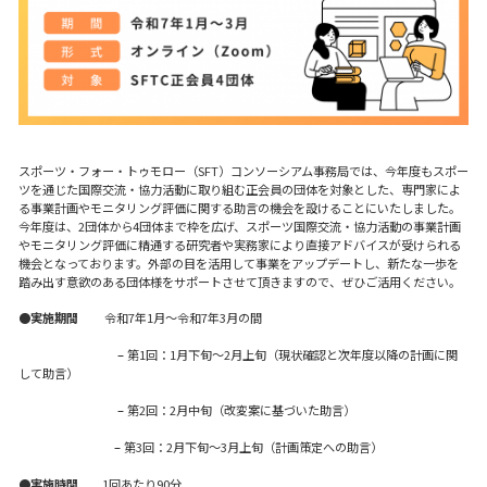
スポーツ・フォー・トゥモロー（SFT）コンソーシアム事務局では、今年度もスポー
ツを通じた国際交流・協力活動に取り組む正会員の団体を対象とした、専門家によ
る事業計画やモニタリング評価に関する助言の機会を設けることにいたしました。
今年度は、2団体から4団体まで枠を広げ、スポーツ国際交流・協力活動の事業計画
やモニタリング評価に精通する研究者や実務家により直接アドバイスが受けられる
機会となっております。外部の目を活用して事業をアップデートし、新たな一歩を
踏み出す意欲のある団体様をサポートさせて頂きますので、ぜひご活用ください。
●
実施期間
令和7年1月〜令和7年3月の間
aaaaaaaaaaaaa
–
第1回：1月下旬～2月上旬（現状確認と次年度以降の計画に関
して助言）
aaaaaaaaaaaaa
–
第2回：2月中旬（改変案に基づいた助言）
aaaaaaaaaaaー
–
第3回：2月下旬～3月上旬（計画策定への助言）
●実施時間
1回あたり90分