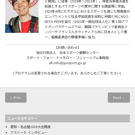
と開発」に従事（2018年〜2021年）。障害当事者派遣を
前提とするパラスポーツの案件に関する調査等に参加。
2020年4月にセネガルにおけるスポーツを通じた障害者の
エンパワメントと社会参加促進を目的に仲間と共にNGO
WITH PEERを設立（2022年一般社団法人化）第１回アフ
リカンパラゲームスでは、韓国パラリンピック委員会メ
ンバーやフランス人ボランティアら共に日本人として唯
一、組織委員会の開催準備に協力。
【お問い合わせ】
独立行政法人 日本スポーツ振興センター
スポーツ・フォー・トゥモロー・コンソーシアム事務局
sft.info@jpnsport.go.jp
(
プログラムは変更される場合がございます。あらかじめご了承ください
)
« Prev
Next »
ニュースカテゴリー
愛知・名古屋2026大会関連
アスリート インタビュー