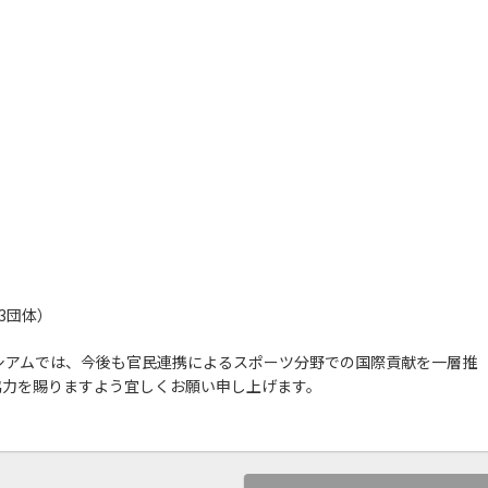
3団体）
シアムでは、今後も官民連携によるスポーツ分野での国際貢献を一層推
協力を賜りますよう宜しくお願い申し上げます。