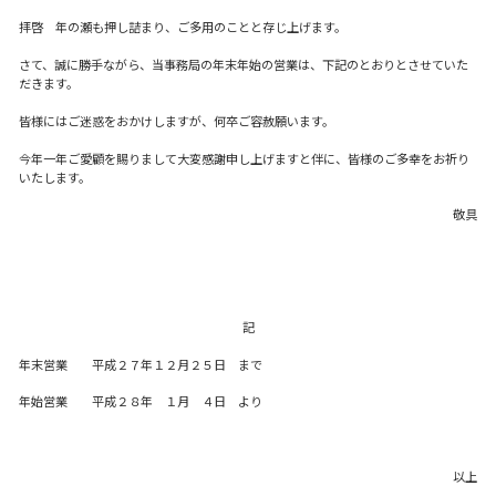
拝啓 年の瀬も押し詰まり、ご多用のことと存じ上げます。
さて、誠に勝手ながら、当事務局の年末年始の営業は、下記のとおりとさせていた
だきます。
皆様にはご迷惑をおかけしますが、何卒ご容赦願います。
今年一年ご愛顧を賜りまして大変感謝申し上げますと伴に、皆様のご多幸をお祈り
いたします。
敬具
記
年末営業 平成２７年１２月２５日 まで
年始営業 平成２８年 １月 ４日 より
以上