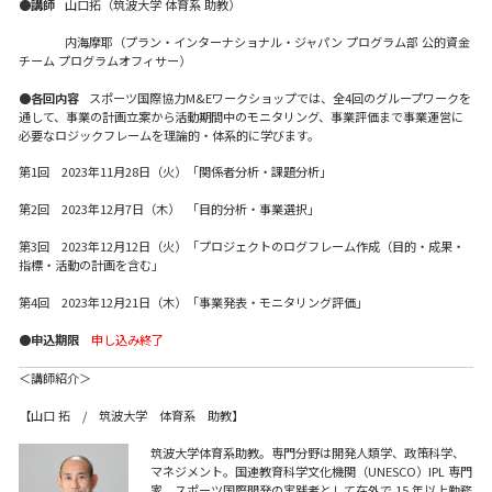
●
講師
山口拓（筑波大学 体育系 助教）
aaaaaa
内海摩耶（プラン・インターナショナル・ジャパン プログラム部 公的資金
チーム プログラムオフィサー）
●各回内容
スポーツ国際協力
M&Eワークショップでは、全4回のグループワークを
通して、事業の計画立案から活動期間中の
モニタリング、
事業評価まで事業運営に
必要なロジックフレームを理論的・体系的に学びます。
第1回 2023年11月28日（火）「
関係者分析・
課題分析」
第2回 2023年12月7日（木） 「
目的分析・
事業選択
」
第3回 2023年12月12日（火）「プロジェクトのログフレーム作成（目的・成果・
指標・活動の計画を含む
」
第4回 2023年12月21日（木）「
事業発表・
モニタリング評価
」
●
申込期限
申し込み終了
＜講師紹介＞
【山口 拓 / 筑波大学 体育系 助教】
筑波大学体育系助教。専門分野は開発人類学、政策科学、
マネジメント。国連教育科学文化機関（UNESCO）IPL 専門
家。スポーツ国際開発の実践者として在外で 15 年以上勤務