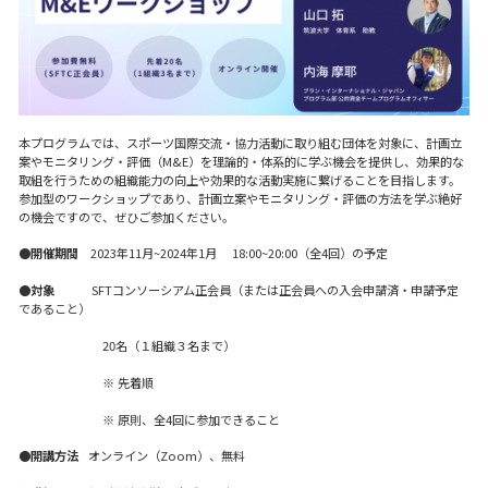
本プログラムでは、スポーツ国際交流・協力活動に取り組む団体を対象に、計画立
案やモニタリング・評価（M&E）を理論的・体系的に学ぶ機会を提供し、効果的な
取組を行うための組織能力の向上や効果的な活動実施に繋げることを目指します。
参加型のワークショップであり、計画立案やモニタリング・評価の方法を学ぶ絶好
の機会ですので、ぜひご参加ください。
●開催期間
2023年11月~2024年1月 18:00~20:00（全4回）の予定
●対象
SFTコンソーシアム正会員（または正会員への入会申請済・申請予定
であること）
aaaaaaaaaaa
20名（１組織３名まで）
aaaaaaaaaaa
※ 先着順
aaaaaaaaaaa
※ 原則、全4回に参加できること
●
開講方法
オンライン（Zoom）、無料