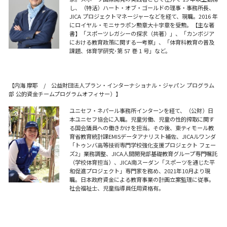
し、（特活）ハート・オブ・ゴールドの理事・事務所長、
JICA プロジェクトマネージャーなどを経て、現職。2016 年
にロイヤル・モニサラポン勲章大十字章を受勲。【主な著
書】「スポーツレガシーの探求（共著）」、「カンボジア
における教育政策に関する一考察」、「体育科教育の普及
課題、体育学研究･第 57 巻 1 号」など。
【内海 摩耶 / 公益財団法人プラン・インターナショナル・ジャパン プログラム
部 公的資金チームプログラムオフィサー）】
ユニセフ・ネパール事務所インターンを経て、（公財）日
本ユニセフ協会に入職。児童労働、児童の性的搾取に関す
る国会議員への働きかけを担当。その後、東ティモール教
育省教育統計課EMISデータアナリスト補佐、JICAルワンダ
「トゥンバ高等技術専門学校強化支援プロジェクト フェー
ズ2」業務調整、JICA人間開発部基礎教育グループ専門嘱託
（学校体育担当）、JICA南スーダン「スポーツを通じた平
和促進プロジェクト」専門家を務め、2021年10月より現
職。日本政府資金による教育事業の計画立案監理に従事。
社会福祉士、児童指導員任用資格有。