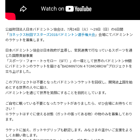
公益財団法人日本バドミントン協会は、7月24日（火）〜29日（日）の6日間
「
ヨネックス秋田マスターズ2018バドミントン選手権大会
」会場にてバドミントン
のラケットを募集します。
日本バドミントン協会は日本政府が主導し、官民連携で行なっているスポーツを通
じた国際貢献事業
「スポーツ・フォー・トゥモロー（SFT）」の一環として世界のバドミントン仲間
にバドミントンのラケットを届ける”BADMINTON 4 TOMORROW”プロジェクトを
立ち上げました。
このプロジェクトは不要となったバドミントンラケットを回収し、開発途上国を始
めとする世界の人々に届け、
バドミントンを通じて世界を笑顔にすることを目的としています。
ご自宅に眠っている不要となったラケットがありましたら、ぜひ会場にお持ちくだ
さい！
※ラケットはすぐに使える状態（ガットの張ってある物）の物のみを募集しており
ます。
ラケットに加え、ガットやグリップも歓迎します。みなさまの温かいご支援をよろ
しくお願い致します。