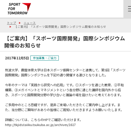
トップ
ニュース
【ご案内】「スポーツ国際開発」国際シンポジウム開催のお知らせ
【ご案内】「スポーツ国際開発」国際シンポジウム
開催のお知らせ
2017年12月5日
参加募集・ご協力
筑波大学、鹿屋体育大学は日本スポーツ振興センターと連携して、第5回「スポーツ
国際開発」国際シンポジウムを下記の通り開催する運びとなりました。
今年のテーマは「実践から研究への応用」です。①スポーツを通じた教育、②平和
構築、③メガイベントとマネジメントという各分野に通じた講師を国内外から招
き、スポーツと国際開発分野の学び合いと議論の場を設けたいと考えております。
ご多用中のところ恐縮ですが、是非ご来場いただきたくご案内申し上げます。ま
た、当分野にご興味がおありの皆様にご周知いただきますようお願いいたします。
詳細については、こちらのHPでご確認いただけます。
http://tkjids.taiiku.tsukuba.ac.jp/archives/1617