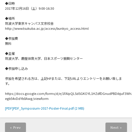
◆日時
2017年12月16日（土）9:00-16:30
◆場所
筑波大学東京キャンパス文京校舎
http://www.tsukuba.ac.jp/access/bunkyo_access.html
◆参加費
無料
◆主催
筑波大学、鹿屋体育大学、日本スポーツ振興センター
◆参加申し込み
参加を希望される方は、上記HPまたは、下記URLよりエントリーをお願い致しま
す。
https://docs.google.com/forms/d/e/1FAIpQLSdSGKOYL1HZdfDGnudPBDibjuF3Wh
egb54vDdYb0Awg/viewform
[PDF]PDF_Symposium-2017-Poster-Final.pdf (2 MB)
« Prev
Next »