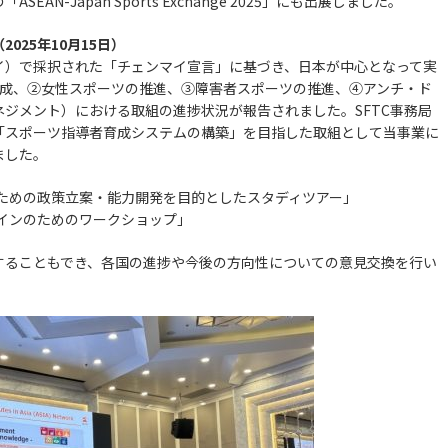
N-Japan Sports Exchange 2025」にも出展しました。
025年10月15日）
イ）で採択された「チェンマイ宣言」に基づき、日本が中心となって実
育成、②女性スポーツの推進、③障害者スポーツの推進、④アンチ・ド
ジメント）における取組の進捗状況が報告されました。SFTC事務局
「スポーツ指導者育成システムの構築」を目指した取組として当事業に
ました。
のための政策立案・能力開発を目的としたスタディツアー」
ザインのためのワークショップ」
することもでき、各国の進捗や今後の方向性についての意見交換を行い