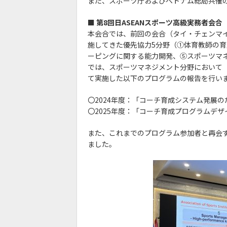
また、スポーツ庁およびベトナム総局共催の「ASEA
■ 第8回日ASEANスポーツ高級実務者会合（2
本会合では、前回の会合（タイ・チェンマ
施してきた優先協力5分野（①体育教師の
ーピングに関する能力開発、⑤スポーツマネ
では、スポーツマネジメント分野において
て実施した以下のプログラムの報告を行い
〇2024年度：「コーチ育成システム発展
〇2025年度：「コーチ育成プログラムデ
また、これまでのプログラム参加者と再会
ました。