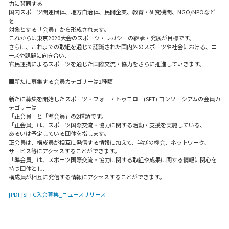
力に賛同する
国内スポーツ関連団体、地方自治体、民間企業、教育・研究機関、NGO/NPOなど
を
対象とする「会員」から形成されます。
これからは東京2020大会のスポーツ・レガシーの継承・発展が目標です。
さらに、これまでの取組を通じて認識された国内外のスポーツや社会における、ニ
ーズや課題に向き合い、
官民連携によるスポーツを通じた国際交流・協力をさらに推進していきます。
■新たに募集する会員カテゴリーは2種類
新たに募集を開始したスポーツ・フォー・トゥモロー(SFT) コンソーシアムの会員カ
テゴリーは
「正会員」と「準会員」の2種類です。
「正会員」は、スポーツ国際交流・協力に関する活動・支援を実施している、
あるいは予定している団体を指します。
正会員は、構成員が相互に発信する情報に加えて、学びの機会、ネットワーク、
サービス等にアクセスすることができます。
「準会員」は、スポーツ国際交流・協力に関する取組や成果に関する情報に関心を
持つ団体とし、
構成員が相互に発信する情報にアクセスすることができます。
[PDF]SFTC入会募集_ニュースリリース