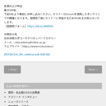
定員および申込
最大500名
下記URLより事前にお申し込みください。セミナーはZoomを使用したオンライン
での開催となります。登録完了後にセミナーに参加するためのURLをお知らせいた
します。
［登録用フォーム］
https://bit.ly/3kRAPhL
お問合せ先
日本体育大学コーチデベロッパーアカデミー
メール：cdacademy@nittai.ac.jp
ウェブサイト：https://www.ncda.tokyo/
[PDF]NCDA_5th_webinar.pdf (548 KB)
« Prev
Next »
ニュースカテゴリー
愛知・名古屋2026大会関連
アスリート インタビュー
ニュースリリース