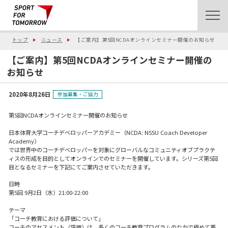
トップ
ニュース
【ご案内】第5回NCDAオンラインセミナー開催のお知らせ
【ご案内】第5回NCDAオンラインセミナー開催の
お知らせ
2020年8月26日
参加募集・ご協力
第5回NCDAオンラインセミナー開催のお知らせ
日本体育大学コーチデベロッパーアカデミー（NCDA: NSSU Coach Developer
Academy）
では世界中のコーチデベロッパーを対象にグローバルなコミュニティオブプラクテ
ィスの形成を目的としてオンラインでのセミナーを開催しています。シリーズ第5回
目となるセミナーを下記にてご案内させていただきます。
日時
第5回 9⽉2⽇（水）21:00-22:00
テーマ
「コーチ教育における評価について」
コーチのアセスメント（評価）は、多くのコーチ教育プログラムのなかで極めて重