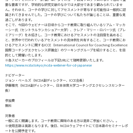
要な要素ですが、学術的な研究文献のなかでは大部分であまり顧みられていませ
ん。それゆえ、コーチの学びに対してアセスメントが寄与する可能性は一般的に認
識されてきませんでした。コーチの学びについて私たちが論じることは、重要な見
過ごしがあります。
そこで、今回のウェビナーは日頃からコーチ教育に取り組んでいるリアム・マッカ
ーシー氏（セントラルランカショアー大学）、クレア・マリー・ロバーツ氏（プレ
ミアリーグ）をお招きし、コーチ教育におけるアセスメントの注目度を高めるこ
と、世界中で行われているアセスメントの具体例を共有すること、コーチ教育にお
けるアセスメントに関するICCE（International Council for Coaching Excellence:
国際コーチングエクセレンス評議会）のワーキンググループを紹介すること、を目
的として開催いたします。
※各スピーカーのプロフィールは下記URLにて随時更新いたします。
https://www.ncda.tokyo/ncda-webiner-for-cd-japanese
ナビゲーター
ジョン・ベールズ（NCDA副ディレクター、ICCE会長）
伊藤雅充（NCDA副ディレクター、日本体育大学コーチングエクセレンスセンター
長）
参加費
無料
対象者
一般に広く開講します。コーチ教育に興味のある方は是非ご参加ください。。
※使⽤⾔語は英語となります。後⽇、NCDAウェブサイトにて⽇本語のセミナーレポ
ートを公開予定です。