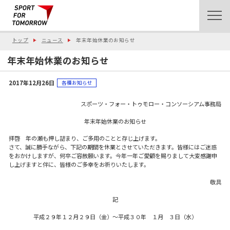
トップ
ニュース
年末年始休業のお知らせ
年末年始休業のお知らせ
2017年12月26日
各種お知らせ
スポーツ・フォー・トゥモロー・コンソーシアム事務局
年末年始休業のお知らせ
拝啓 年の瀬も押し詰まり、ご多用のことと存じ上げます。
さて、誠に勝手ながら、下記の期間を休業とさせていただきます。皆様にはご迷惑
をおかけしますが、何卒ご容赦願います。今年一年ご愛顧を賜りまして大変感謝申
し上げますと伴に、皆様のご多幸をお祈りいたします。
敬具
記
平成２９年１２月２９日（金）〜平成３０年 １月 ３日（水）