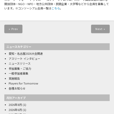
競技団体・NGO・NPO・地方公共団体・民間企業・大学等などから会員を募集して
います。※コンソーシアム会員一覧は
こちら
。
« Prev
Next »
ニュースカテゴリー
愛知・名古屋2026大会関連
アスリート インタビュー
ニュースリリース
参加募集・ご協力
一般参加者募集
実施報告
Players for Tomorrow
各種お知らせ
月別アーカイブ
2026年8月
(1)
2026年6月
(1)