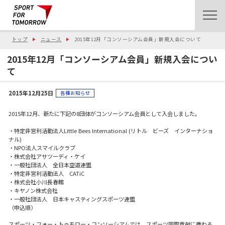
トップ
ニュース
2015年12月「コンソーシアム会員」新規入会について
2015年12月「コンソーシアム会員」新規入会につい
て
2015年12月25日
各種お知らせ
2015年12月、新たに下記の8団体がコンソーシアム会員として入会しました。
・特定非営利活動法人Little Bees International (リトル ビーズ インターナショ
ナル)
・NPO法人スマイルクラブ
・株式会社アサツーディ・ケイ
・一般社団法人 全日本空道連盟
・特定非営利活動法人 CATiC
・株式会社小川長春館
・キヤノン株式会社
・一般社団法人 日本キャスティングスポーツ連盟
（申込順）
スポーツ・フォー・トゥモロー・コンソーシアムでは、スポーツ国際貢献に携わる