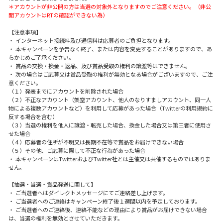
＊アカウントが非公開の方は当選の対象外となりますのでご注意ください。（非公
開アカウントはRTの確認ができない為）
【注意事項】
・ インターネット接続料及び通信料は応募者のご負担となります。
・ 本キャンペーンを予告なく終了、または内容を変更することがありますので、あ
らかじめご了承ください。
・ 賞品の交換・換金・返品、及び賞品受取の権利の譲渡等はできません。
・ 次の場合はご応募又は賞品受取の権利が無効となる場合がございますので、ご注
意ください。
（１）発表までにアカウントを削除された場合
（２）不正なアカウント（架空アカウント、他人のなりすましアカウント、同一人
物による複数アカウントなど）を利用して応募があった場合（Twitterの利用規約に
反する場合を含む）
（３）当選の権利を他人に譲渡・転売した場合、換金した場合又は第三者に使用さ
せた場合
（４）応募者の住所が不明又は長期不在等で賞品をお届けできない場合
（５）その他、ご応募に際して不正な行為があった場合
・ 本キャンペーンはTwitterおよびTwitter社とは主催又は共催するものではありま
せん。
【抽選・当選・賞品発送に関して】
・ ご当選者へはダイレクトメッセージにてご連絡差し上げます。
・ ご当選者へのご連絡はキャンペーン終了後１週間以内を予定しております。
・ ご当選者へのご連絡後、連絡不能などの理由により賞品がお届けできない場合
は、当選の権利を無効とさせていただきます。