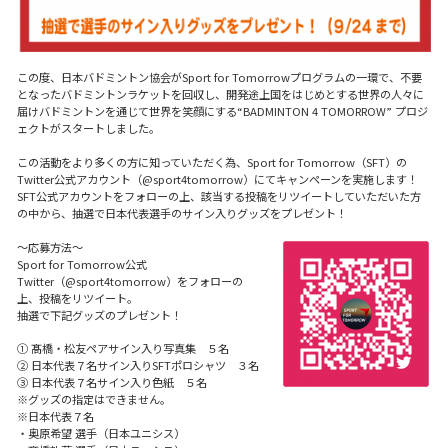
この度、日本バドミントン協会がSport for Tomorrowプログラムの一環で、不要
となったバドミントンラケットを回収し、開発途上国をはじめとする世界の人々に
届けバドミントンを通じて世界を笑顔にする“BADMINTON 4 TOMORROW” プロジ
ェクトがスタートしました。
この活動をより多くの方に知っていただく為、Sport for Tomorrow（SFT）の
Twitter公式アカウント（@sport4tomorrow）にてキャンペーンを実施します！
SFT公式アカウントをフォローの上、該当する投稿をリツイートしていただいた方
の中から、抽選で日本代表選手のサイン入りグッズをプレゼント！
〜応募方法〜
Sport for Tomorrow公式
Twitter（@sport4tomorrow）をフォローの
上、投稿をリツイート。
抽選で下記グッズのプレゼント！
① 髙橋・松友ペアサイン入り写真集 ５名
② 日本代表７名サイン入りSFTポロシャツ ３名
③ 日本代表７名サイン入り色紙 ５名
※グッズの指定はできません。
※日本代表７名
・奥原希望 選手（日本ユニシス）