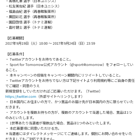
・髙橋礼華 選手（日本ユニシス）
・松友美佐紀 選手（日本ユニシス）
・福島由紀 選手（再春館製薬所）
・廣田彩花 選手（再春館製薬所）
・園田啓悟 選手（トナミ運輸）
・嘉村健士 選手（トナミ運輸）
【応募期間】
2017年9月19日（火）10:00 ～ 2017年9月24日（日）23:59
【応募条件】
・ Twitterアカウントをお持ちであること。
・ Sport for Tomorrow公式アカウント（@sport4tomorrow）をフォローしてい
ること。
・ 本キャンペーンの投稿をキャンペーン期間内にリツイートしていること。
・ Twitterアカウントをお持ちでない方は下記サイトより利用規約等にご自身の責任
でご確認・同意のうえ
新規登録をしていただければご応募いただけます。〔Twitter〕
https://twitter.com
（外部サイトへリンクします）
・ 日本国内にお住まいの方で、かつ賞品のお届け先が日本国内の方に限らせていた
だきます。
・ アカウントを複数お持ちの方が、複数のアカウントで当選した場合、賞品は1つ
のみといたします。
・ 1世帯あたり当選者が複数出た場合、賞品は1つのみといたします。
・ 本応募要項に同意いただける方。
＊当選者にはダイレクトメッセージにてご連絡します。個別にお問い合わせをいた
だきましてもご対応できません。