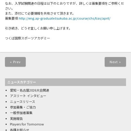
なお、入学試験関連の日程は以下のとおりですが、詳しくは募集要項をご参照くだ
さい。
また、添付にて必要情報を共有させて頂きます。
募集要項
http://eng.ap-graduate.tsukuba.ac.jp/course/chs/tias/april/
引き続き、どうぞ宜しくお願い申し上げます。
つくば国際スポーツアカデミー
« Prev
Next »
ニュースカテゴリー
愛知・名古屋2026大会関連
アスリート インタビュー
ニュースリリース
参加募集・ご協力
一般参加者募集
実施報告
Players for Tomorrow
各種お知らせ