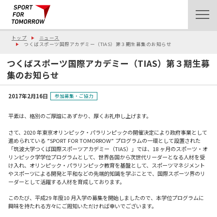
トップ
ニュース
つくばスポーツ国際アカデミー（TIAS）第３期生募集のお知らせ
つくばスポーツ国際アカデミー（TIAS）第３期生募
集のお知らせ
2017年2月16日
参加募集・ご協力
平素は、格別のご厚誼にあずかり、厚くお礼申し上げます。
さて、2020 年東京オリンピック・パラリンピックの開催決定により政府事業として
進められている ”SPORT FOR TOMORROW” プログラムの一環として設置された
「筑波大学つくば国際スポーツアカデミー（TIAS）」では、18 ヶ月のスポーツ・オ
リンピック学学位プログラムとして、世界各国から次世代リーダーとなる人材を受
け入れ、オリンピック・パラリンピック教育を基盤として、スポーツマネジメント
やスポーツによる開発と平和などの先端的知識を学ぶことで、国際スポーツ界のリ
ーダーとして活躍する人材を育成しております。
このたび、平成29 年度10 月入学の募集を開始しましたので、本学位プログラムに
興味を持たれる方々にご周知いただければ幸いでございます。