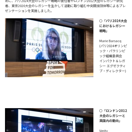
めに、パリ2024大会のレガシー戦略の責任者やロンドン2012大会のレガシー研究
者、東京2020大会のレガシーを生かして活動に取り組む中央競技団体等によるプレ
ゼンテーションを実施しました。
〇
「パリ2024大会
におけるレガシー
戦略」
Marie Barsacq
(パリ2024オリンピ
ック・パラリンピ
ック組織委員会
インパクト＆レガ
シー エグゼクティ
ブ・ディレクター)
〇
「ロンドン2012
大会のレガシーと
英国内の動向」
Verity