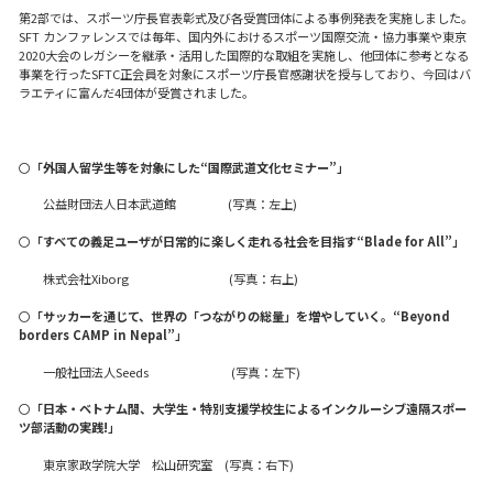
第2部では、スポーツ庁長官表彰式及び各受賞団体による事例発表を実施しました。
SFT カンファレンスでは毎年、国内外におけるスポーツ国際交流・協力事業や東京
2020大会のレガシーを継承・活用した国際的な取組を実施し、他団体に参考となる
事業を行ったSFTC正会員を対象にスポーツ庁長官感謝状を授与しており、今回はバ
ラエティに富んだ4団体が受賞されました。
〇
「外国人留学生等を対象にした“国際武道文化セミナー”」
〇〇
公益財団法人日本武道館 (写真：左上)
〇
「すべての義足ユーザが日常的に楽しく走れる社会を目指す“Blade for All”」
〇〇
株式会社Xiborg (写真：右上)
〇
「サッカーを通じて、世界の「つながりの総量」を増やしていく。“Beyond
borders CAMP in Nepal”」
〇〇
一般社団法人Seeds (写真：左下)
〇
「日本・ベトナム間、大学生・特別支援学校生によるインクルーシブ遠隔スポー
ツ部活動の実践!」
〇〇
東京家政学院大学 松山研究室 (写真：右下)