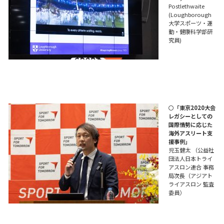
Postlethwaite
(Loughborough
大学スポーツ・運
動・健康科学部研
究員)
〇
「東京2020大会
レガシーとしての
国際情勢に応じた
海外アスリート支
援事例」
児玉健太 （公益社
団法人日本トライ
アスロン連合 事務
局次長（アジアト
ライアスロン 監査
委員）