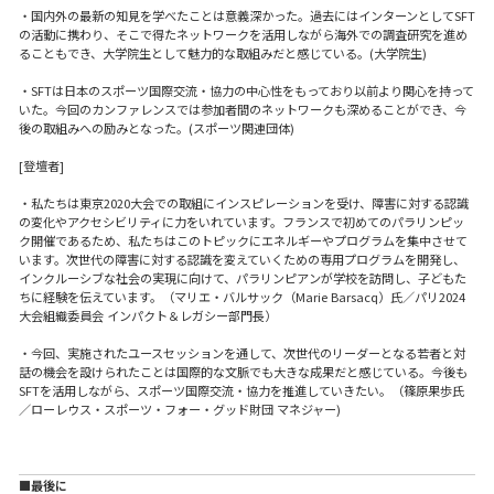
・国内外の最新の知見を学べたことは意義深かった。過去にはインターンとしてSFT
の活動に携わり、そこで得たネットワークを活用しながら海外での調査研究を進め
ることもでき、大学院生として魅力的な取組みだと感じている。(大学院生)
・SFTは日本のスポーツ国際交流・協力の中心性をもっており以前より関心を持って
いた。今回のカンファレンスでは参加者間のネットワークも深めることができ、今
後の取組みへの励みとなった。(スポーツ関連団体)
[登壇者]
・私たちは東京2020大会での取組にインスピレーションを受け、障害に対する認識
の変化やアクセシビリティに力をいれています。フランスで初めてのパラリンピッ
ク開催であるため、私たちはこのトピックにエネルギーやプログラムを集中させて
います。次世代の障害に対する認識を変えていくための専用プログラムを開発し、
インクルーシブな社会の実現に向けて、パラリンピアンが学校を訪問し、子どもた
ちに経験を伝えています。（マリエ・バルサック（Marie Barsacq）氏／パリ2024
大会組織委員会 インパクト＆レガシー部門長）
・今回、実施されたユースセッションを通して、次世代のリーダーとなる若者と対
話の機会を設けられたことは国際的な文脈でも大きな成果だと感じている。今後も
SFTを活用しながら、スポーツ国際交流・協力を推進していきたい。（篠原果歩氏
／ローレウス・スポーツ・フォー・グッド財団 マネジャー)
■最後に