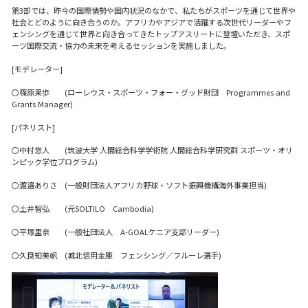
第3部では、昨今の国際情勢や国内状況のなかで、私たちがスポーツを通じて世界や
社会とどのように向き合うのか。アフリカやアジアで活躍する次世代リーダーやフ
ェンシングを通じて世界と向き合ってきたトップアスリートに登壇いただき、スポ
ーツ国際交流・協力の未来を考えるセッションを実施しました。
[モデレーター]
〇篠原果歩 (ローレウス・スポーツ・フォー・グッド財団 Programmes and
Grants Manager)
[パネリスト]
〇中村悠人 (筑波大学 人間総合科学学術院 人間総合科学研究群 スポーツ・オリ
ンピック学位プログラム)
〇渡邉ありさ (一般財団法人アフリカ野球・ソフト振興機構海外事業担当)
〇土井智弘 (元SOLTILO Cambodia)
〇平塚里奈 (一般社団法人 A-GOALケニア支部リーダー)
〇久良知美帆 (城北信用金庫 フェンシング／フルーレ選手)