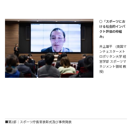
〇
「スポーツにお
ける社会的インパ
クト評価の枠組
み」
井上雄平 (英国マ
ンチェスターメト
ロポリタン大学 経
営学部 スポーツマ
ネジメント領域 教
授)
■第2部：スポーツ庁長官表彰式及び事例発表