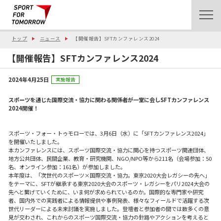
トップ
ニュース
【開催報告】SFTカンファレンス2024
【開催報告】SFTカンファレンス2024
2024年4月25日
実施報告
スポーツを通じた国際交流・協力に関わる関係者が一堂に会しSFTカンファレンス
2024開催！
スポーツ・フォー・トゥモローでは、3月6日（水）に「SFTカンファレンス2024」
を開催いたしました。
本カンファレンスには、スポーツ国際交流・協力に関心を持つスポーツ関連団体、
地方公共団体、民間企業、教育・研究機関、NGO/NPO等から211名（会場参加：50
名、オンライン参加：161名）が参加しました。
本年度は、「次世代のスポーツ×国際交流・協力。東京2020大会レガシーの先へ」
をテーマに、SFTが継承する東京2020大会のスポーツ・レガシーをパリ2024大会の
先へと繋げていくために、いま何が求められているのか。国際的な専門家や研究
者、国内外での実践者による情報提供や事例発表、様々なフィールドで活躍する次
世代リーダーによる未来討議を実施しました。登壇者と参加者の間では数多くの意
見が交わされ、これからのスポーツ国際交流・協力の針路やアクションを考えると