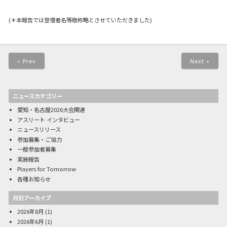
(＊本報告では登壇者名等敬称略とさせていただきました)
« Prev
Next »
ニュースカテゴリー
愛知・名古屋2026大会関連
アスリート インタビュー
ニュースリリース
参加募集・ご協力
一般参加者募集
実施報告
Players for Tomorrow
各種お知らせ
月別アーカイブ
2026年8月
(1)
2026年6月
(1)