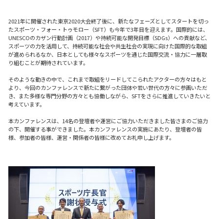
2021年に開催された東京2020大会終了後に、新たなフェーズとしてスタートを切っ
たスポーツ・フォー・トゥモロー（SFT）も今年で3年目を迎えます。国際的には、
UNESCOのカザン行動計画（2017）や持続可能な開発目標（SDGs）への貢献など、
スポーツの力を活用して、持続可能な社会や共生社会の実現に向けた国際的な取組
が進められるなか、日本としても様々なスポーツを通じた国際交流・協力に一層取
り組むことが期待されています。
そのような動きの中で、これまで取組をリードしてこられたアクターの方々はもと
より、今回のカンファレンスで新たに繋がった団体や若い世代の方々に参画いただ
き、また多様な専門分野の方々とも協働しながら、SFTをさらに推進していきたいと
考えています。
本カンファレンスは、14名の登壇者や運営にご協力いただきました皆さまのご協力
の下、開催する事ができました。本カンファレンスの実施にあたり、登壇者の皆
様、参加者の皆様、運営・関係者の皆様に改めてお礼申し上げます。