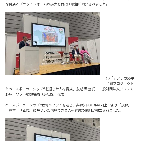
な発展とプラットフォームの拡大を目指す取組が紹介されました。
○「アフリカ55甲
子園プロジェクト
とベースボーラーシップ®を通じた人材育成」友成 晋也 氏｜一般財団法人アフリカ
野球・ソフト振興機構（J-ABS） 代表
ベースボーラーシップ®教育メソッドを通じ、非認知スキルの向上および「規律」
「尊重」「正義」に基づいた信頼できる人材育成の取組が報告されました。