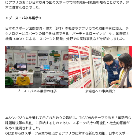
〇アフリカおよび日本以外の国のスポーツ市場の成長可能性を知ることができ、非
常に貴重な機会でした。
＜ブース・パネル展示＞
日本のスポーツ国際交流・協力（SFT）の概要やアフリカでの取組事例に加え、テ
クノロジーとスポーツの融合を体感できる「バーチャルローイング」や、国際協力
機構（JICA）による「スポーツと開発」分野での実践事例などを紹介しました。
ブース・パネル展示の様子
来場者への事業紹介
本シンポジウムを通じて示された数々の取組は、TICAD9のテーマである「革新的な
課題解決策の共創」に直結するものであり、スポーツが持つ可能性と社会的意義が
改めて強調されました。
OECDからはスポーツ産業の視点からアフリカに対する新たな取組、日本のスポー