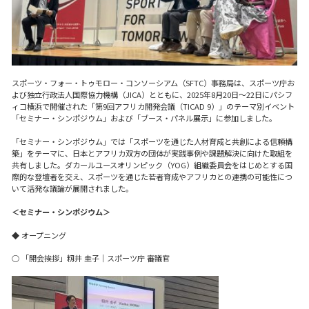
スポーツ・フォー・トゥモロー・コンソーシアム（SFTC）事務局は、スポーツ庁お
よび独立行政法人国際協力機構（JICA）とともに、2025年8月20日～22日にパシフ
ィコ横浜で開催された「第9回アフリカ開発会議（TICAD 9）」のテーマ別イベント
「セミナー・シンポジウム」および「ブース・パネル展示」に参加しました。
「セミナー・シンポジウム」では「スポーツを通じた人材育成と共創による信頼構
築」をテーマに、日本とアフリカ双方の団体が実践事例や課題解決に向けた取組を
共有しました。ダカールユースオリンピック（YOG）組織委員会をはじめとする国
際的な登壇者を交え、スポーツを通じた若者育成やアフリカとの連携の可能性につ
いて活発な議論が展開されました。
＜セミナー・シンポジウム＞
◆ オープニング
○ 「開会挨拶」
籾井 圭子
｜スポーツ庁 審議官