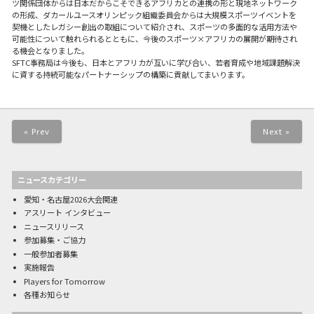
ツ関係団体からは日本だからこそできるアフリカとの連携の形と現地ネットワーク
の形成、ダカールユースオリンピック組織委員会からは大規模スポーツイベントを
契機としたレガシー創出の取組について紹介され、スポーツの多面的な活用方法や
可能性について触れられるとともに、今後のスポーツ×アフリカの展開が期待され
る機会となりました。
SFTC事務局は今後も、日本とアフリカが互いに学び合い、若者育成や地域課題解決
に資する持続可能なパートナーシップの構築に貢献してまいります。
« Prev
Next »
ニュースカテゴリー
愛知・名古屋2026大会関連
アスリート インタビュー
ニュースリリース
参加募集・ご協力
一般参加者募集
実施報告
Players for Tomorrow
各種お知らせ