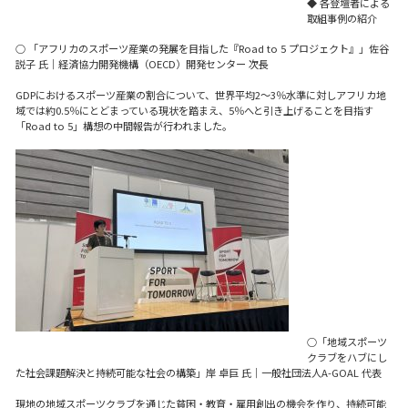
◆ 各登壇者による
取組事例の紹介
○ 「アフリカのスポーツ産業の発展を目指した『Road to 5 プロジェクト』」佐谷
説子 氏｜経済協力開発機構（OECD）開発センター 次長
GDPにおけるスポーツ産業の割合について、世界平均2～3％水準に対しアフリカ地
域では約0.5％にとどまっている現状を踏まえ、5％へと引き上げることを目指す
「Road to 5」構想の中間報告が行われました。
○「地域スポーツ
クラブをハブにし
た社会課題解決と持続可能な社会の構築」岸 卓巨 氏｜一般社団法人A-GOAL 代表
現地の地域スポーツクラブを通じた貧困・教育・雇用創出の機会を作り、持続可能