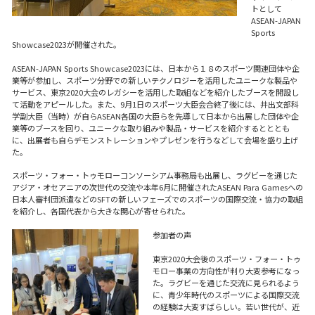
トとして
ASEAN-JAPAN
Sports
Showcase2023が開催された。
ASEAN-JAPAN Sports Showcase2023には、日本から１８のスポーツ関連団体や企
業等が参加し、スポーツ分野での新しいテクノロジーを活用したユニークな製品や
サービス、東京2020大会のレガシーを活用した取組などを紹介したブースを開設し
て活動をアピールした。また、9月1日のスポーツ大臣会合終了後には、井出文部科
学副大臣（当時）が自らASEAN各国の大臣らを先導して日本から出展した団体や企
業等のブースを回り、ユニークな取り組みや製品・サービスを紹介するとととも
に、出展者も自らデモンストレーションやプレゼンを行うなどして会場を盛り上げ
た。
スポーツ・フォー・トゥモローコンソーシアム事務局も出展し、ラグビーを通じた
アジア・オセアニアの次世代の交流や本年6月に開催されたASEAN Para Gamesへの
日本人審判団派遣などのSFTの新しいフェーズでのスポーツの国際交流・協力の取組
を紹介し、各国代表から大きな関心が寄せられた。
参加者の声
東京2020大会後のスポーツ・フォー・トゥ
モロー事業の方向性が判り大変参考になっ
た。ラグビーを通じた交流に見られるよう
に、青少年時代のスポーツによる国際交流
の経験は大変すばらしい。若い世代が、近