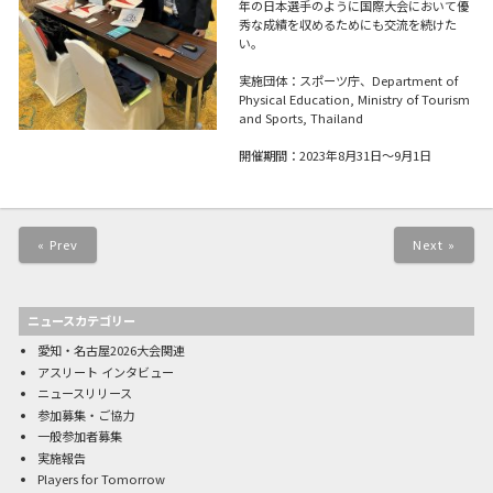
年の日本選手のように国際大会において優
秀な成績を収めるためにも交流を続けた
い。
実施団体：スポーツ庁、Department of
Physical Education, Ministry of Tourism
and Sports, Thailand
開催期間：2023年8月31日～9月1日
« Prev
Next »
ニュースカテゴリー
愛知・名古屋2026大会関連
アスリート インタビュー
ニュースリリース
参加募集・ご協力
一般参加者募集
実施報告
Players for Tomorrow