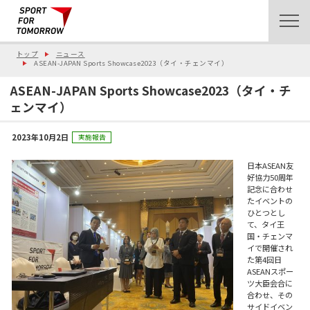
トップ
ニュース
ASEAN-JAPAN Sports Showcase2023（タイ・チェンマイ）
ASEAN-JAPAN Sports Showcase2023（タイ・チ
ェンマイ）
2023年10月2日
実施報告
日本ASEAN友
好協力50周年
記念に合わせ
たイベントの
ひとつとし
て、タイ王
国・チェンマ
イで開催され
た第4回日
ASEANスポー
ツ大臣会合に
合わせ、その
サイドイベン