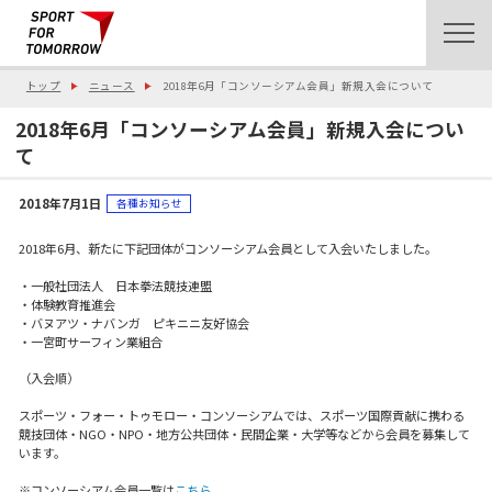
トップ
ニュース
2018年6月「コンソーシアム会員」新規入会について
2018年6月「コンソーシアム会員」新規入会につい
て
2018年7月1日
各種お知らせ
2018年6月、新たに下記団体がコンソーシアム会員として入会いたしました。
・一般社団法人 日本拳法競技連盟
・体験教育推進会
・バヌアツ・ナバンガ ピキニニ友好協会
・一宮町サーフィン業組合
（入会順）
スポーツ・フォー・トゥモロー・コンソーシアムでは、スポーツ国際貢献に携わる
競技団体・NGO・NPO・地方公共団体・民間企業・大学等などから会員を募集して
います。
※コンソーシアム会員一覧は
こちら
。