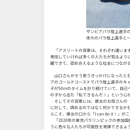
ザンビアパラ陸上選手
体大のパラ陸上選手と
「アスリートの背景は、それぞれ違います
発信していければ多くの人たちが知るよう
躍できて、認め合えるような社会につなが
山口さんがそう思うきっかけになったとも
アのゴールドコーストでパラ陸上選手のキ
子が50mのタイムを計り続けていて、自己ベス
の子から出た「私できるんだ！」という心
そしてその背景には、彼女のお母さんの「Mayb
に対して、諦めるのではなく何かできるか
らこそ、彼女の口から「I can do it！」
「2020年の東京パラリンピックの参加
うに色々な人たちが可能性を発揮できるよ