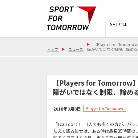
SFTとは
【Players for Tomorro
トップ
ニュース
障がいではなく制限、諦める
【Players for Tomorrow
障がいではなく制限、諦め
2018年3月8日
Players for Tomorrow
「I can do it！」1人でも多くの方
たえて語る彼女は、ある時は最長35時間の
回るパワフルな女性。異なる文化圏を渡り