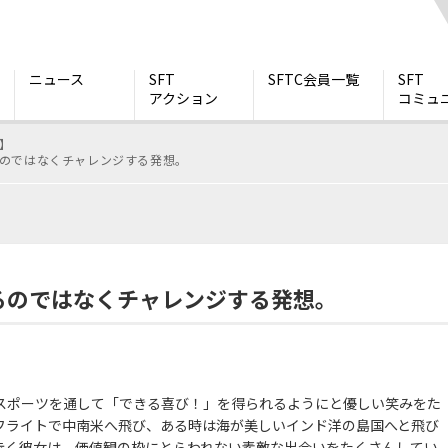
ニュース
SFT
SFTC会員一覧
SFT
アクション
コミュ
w】
のではなくチャレンジする発想。
】
るのではなくチャレンジする発想。
が、パラスポーツを通して「できる喜び！」を得られるようにと優しい笑みをた
フライトで中南米へ飛び、ある時は海が美しいインド洋の島国へと飛び
歩く彼女は、価値観の枠にとらわれない素敵な出会いをたくさんしてい