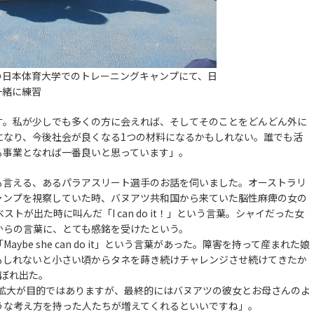
の日本体育大学でのトレーニングキャンプにて、日
一緒に練習
。私が少しでも多くの方に会えれば、そしてそのことをどんどん外に
になり、今後社会が良くなる1つの材料になるかもしれない。誰でも活
る事業となれば一番良いと思っています」。
言える、あるパラアスリート選手のお話を伺いました。オーストラリ
ャンプを視察していた時、バヌアツ共和国から来ていた脳性麻痺の女の
トが出た時に叫んだ「I can do it！」という言葉。シャイだった女
からの言葉に、とても感銘を受けたという。
e she can do it」という言葉があった。障害を持って産まれた娘
もしれないと小さい頃からタネを蒔き続けチャレンジさせ続けてきたか
がこぼれ出た。
国拡大が目的ではありますが、最終的にはバヌアツの彼女とお母さんのよ
うな考え方を持った人たちが増えてくれるといいですね」。