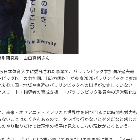
特別研究員 山口真緒さん
から日本体育大学に委託された事業で、パラリンピック参加国が過去最
リンピック以上の参加国、165カ国以上が東京2020パラリンピックに参加
ク未参加国・地域や直近のパラリンピックへの出場が安定していない
アスリート・指導者の育成支援」「パラリンピック委員会の運営強化支
、南米・オセアニア・アフリカと世界中を飛び回るには時間も労力も
らないことはたくさんあるので、やっぱり行かないとダメだなと感じま
ルのやり取りだけでは現地の様子は見えてこない現状があるという。
た時は、ポツンと1つ机が置いてあるだけの事務所に驚き、「メール