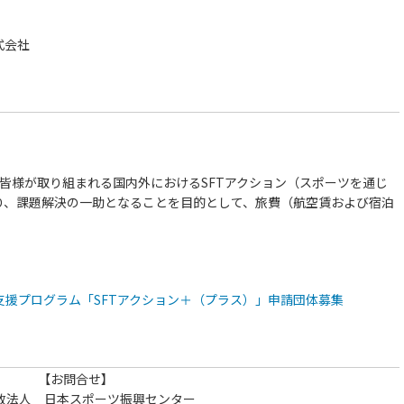
日
式会社
皆様
が
取り
組
ま
れる
国内外
における
SFT
アクション（
スポーツ
を通じ
り、
課題
解決
の
一助
と
なる
こと
を
目的
として、
旅費（
航空
賃
および
宿泊
業支援プログラム「SFTアクション＋（プラス）」申請団体募集
【お問合せ】
政法人 日本スポーツ振興センター