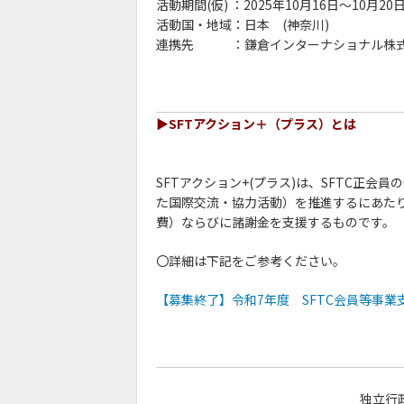
活動期間(仮) ：2025年10月16日〜10月20
活動国・地域：日本 (神奈川)
連携先 ：鎌倉インターナショナル株
▶︎SFTアクション＋（プラス）とは
SFTアクション+(プラス)
は、
SFTC
正会員
の
た
国際
交流・
協力
活動）
を
推進
する
にあた
費）
ならびに
諸
謝金
を
支援
する
もの
です。
〇詳細は下記をご参考ください。
【募集終了】令和7年度 SFTC会員等事
独立行