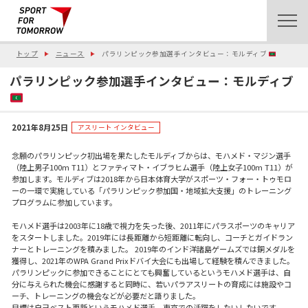
トップ
ニュース
パラリンピック参加選手インタビュー：モルディブ
パラリンピック参加選手インタビュー：モルディブ
2021年8月25日
アスリート インタビュー
念願のパラリンピック初出場を果たしたモルディブからは、モハメド・マジン選手
（陸上男子100m T11）とファティマト・イブラヒム選手（陸上女子100m T11）が
参加します。モルディブは2018年から日本体育大学がスポーツ・フォー・トゥモロ
ーの一環で実施している「パラリンピック参加国・地域拡大支援」のトレーニング
プログラムに参加しています。
モハメド選手は2003年に18歳で視力を失った後、2011年にパラスポーツのキャリア
をスタートしました。2019年には長距離から短距離に転向し、コーチとガイドラン
ナーとトレーニングを積みました。 2019年のインド洋諸島ゲームズでは銅メダルを
獲得し、2021年のWPA Grand Prixドバイ大会にも出場して経験を積んできました。
パラリンピックに参加できることにとても興奮しているというモハメド選手は、自
分に与えられた機会に感謝すると同時に、若いパラアスリートの育成には施設やコ
ーチ、トレーニングの機会などが必要だと語りました。
目標は自己ベスト更新というモハメド選手。東京での活躍をしたいしたいです。