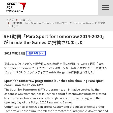
トップ
ニュース
SFT動画「Para Sport for Tomorrow 2014-2020」が Inside the Games に掲載さ
れました
SFT動画「Para Sport for Tomorrow 2014-2020」
が Inside the Games に掲載されました
2021年8月25日
各種お知らせ
東京2020パラリンピック開会日の2021年8月24日に公開しましたSFT動画「Para
Sport for Tomorrow 2014-2020 ～パラスポーツから広がる共生社会～」がオリン
ピック・パラリンピックメディアのinside the gamesに掲載されました。
Sport for Tomorrow programme launches film showing Para sport
conclusion for Tokyo 2020
The Sport for Tomorrow (SFT) programme, an initiative created by the
Japanese Government, has launched a short film showing projects created
to improve inclusion in society through Para-sport, coinciding with the
opening day of the Tokyo 2020 Paralympic Games.
Commissioned by the Japan Sports Agency and produced by the Sport for
Tomorrow Consortium, the release promotes the Paralympic Movement and