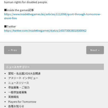
human rights for disabled people.
■inside the games記事
https://www.insidethegames.biz/articles/1112098/sport-through-tomorrow-
short-film
■Twitter
https://twitter.com/insidethegames/status/1430730638018088962
« Prev
Next »
ニュースカテゴリー
愛知・名古屋2026大会関連
アスリート インタビュー
ニュースリリース
参加募集・ご協力
一般参加者募集
実施報告
Players for Tomorrow
各種お知らせ