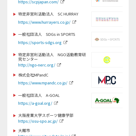
https://scpjapan.com/
https://www.spocom.org/
https://jwrf.jp/
https://www.tkse.org/
特定非営利活動法人 SC HURRAY
https://judo3.org/
https://www.hurrayers.co.jp/
https://jppc.jp/
一般社団法人 SDGs in SPORTS
https://www.dew-sports.com
https://sports-sdgs.org
https://www.jice.org
https://gxa.co.jp/
特定非営利活動法人 NGO活動教育研
究センター
https://www.cozy-
http://ngo-nerc.org/
sports.com/nagano-school/nagano/
https://gmss.jp
株式会社MPandC
https://www.mpandc.co.jp/
http://www.softball.or.jp
https://www.swimmy-ss.com/
一般社団法人 A-GOAL
https://a-goal.org/
https://www.suenodeportes2014.com/
https://jsfa-official.jp/
大阪産業大学スポーツ健康学部
https://osu-spo.ac.jp/
https://www.nagoyaparkour.com/
大館市
https://www.nittai.ac.jp/