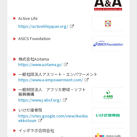
https://www.saitama-lions.com/
http://www.taiyo-industry.jp
https://nagasakiken-sports.com/
https://mizutori-sc.com
https://raji-nn.or.jp
https://www.ytk-sports.or.jp/
http://nbacademy.jp/
https://www.hofg.org/
https://www.baystars.co.jp/corporate/
Active Life
https://gateway-hotel.co.jp/
https://corp.mizuno.com/jp
https://activelifejapan.org/
https://www.city.kamaishi.iwate.jp/
https://xiborg.jp
https://www.lovefutbol-japan.org/
https://www.kcaa-jp.org/
https://www.giants.jp/
https://www.banromsai.jp/
ASICS Foundation
https://www.city.narita.chiba.jp
https://www.doping-guardian.com/
https://www.sapporosport.org/
https://kamakura-inter.com/
https://www.cheza.co.jp
https://www.runbridge.jp/
https://pa-moja20.com/
株式会社Azitama
https://www.city.sapporo.jp/
https://www.city.nikaho.akita.jp
https://www.azitama.jp/
https://color-bath.jp/
https://team-adp.com/
https://www.ritsumei.ac.jp/shs/
https://www.paranori.com/
https://mugenservice.co.jp/
一般社団法人アスリート・エンパワーメント
https://sanix.jp/
https://www.a-empowerment.com/
https://www.facebook.com/profile.php?
https://thecultivator.jp/
https://www.tsuzukisports.com/
id=100066460779639#
一般財団法人 アフリカ野球・ソフト
https://www.samuraitrip07.com/home
https://www.andrew.ac.jp/
振興機構
https://samasama.site/home/play-
-1
http://www.web-jpfa.jp
https://www.j-absf.org/
for-sos-2/
https://www.frontale.co.jp/
https://www.city.tsuruoka.lg.jp/
いけだ接骨院
http://mie-pearls.com
https://shizuoka-parasports.jp/
https://sites.google.com/view/ikedas
https://www.monkeymagic.or.jp
https://www.nipponbudokan.or.jp
ekkotsuin
https://footballcamp-cup.com/
https://ticadgames.org/
https://ehsc.jp/
イッポラボ合同会社
https://www.city.shizuoka.lg.jp/
https://palau-consulting-company.jimdosite.com/