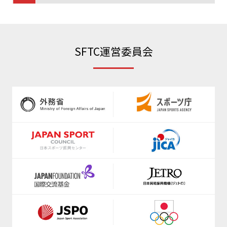
https://www.jva.or.jp/
https://www.radio-exercises.org/
https://www.japanpadel.com/
SFTC運営委員会
https://www.shinkyokushinkai.co.jp/
https://jpbf.jp/
www.jkf.ne.jp
https://jppf.jp
https://fencing-jpn.jp/
https://www.anisa.or.jp/
https://www.fleague.jp/
https://www.jfda.or.jp/
https://japanflag.org/