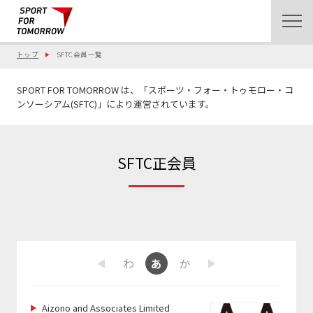
トップ
SFTC会員一覧
SPORT FOR TOMORROW は、「スポーツ・フォー・トゥモロー・コ
ンソーシアム(SFTC)」により運営されています。
SFTC正会員
ま
や
ら
わ
あ
か
さ
た
な
は
Previous
Next
Aizono and Associates Limited