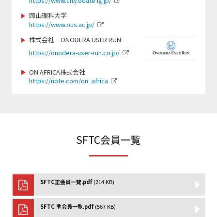
https://www.city.odate.lg.jp/
https://www.scsagamihara.com/school/school
岡山理科大学
https://www.ous.ac.jp/
https://jpn-gym.jp/
https://sbsso.com/
株式会社 ONODERA USER RUN
https://onodera-user-run.co.jp/
www.fjca.jp
https://www.sports-f.co.jp/
ON AFRICA株式会社
https://note.com/on_africa
https://chushokigyo-support.or.jp/
https://smile-club-npo.jp/
http://www.teeball.com/
https://wcbf.or.jp/
SFTC会員一覧
https://www.sekisho.co.jp/
https://www.jtu.or.jp/
SFTC正会員一覧.pdf
(214 KB)
https://npo-sam.org/
http://netball.jp/
SFTC 準会員一覧.pdf
(567 KB)
https://www.jsaf.or.jp/fun/