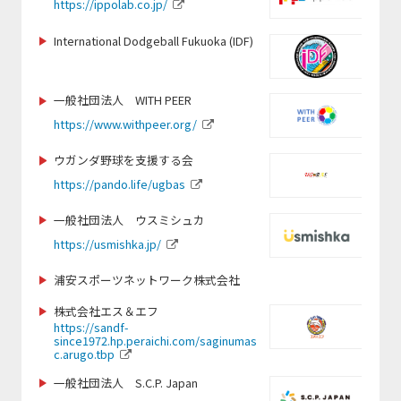
https://ippolab.co.jp/
http://www.jihf.or.jp
https://www.globalbridge.plus/
https://www.ran-mei.com/
https://synergia.co.jp/
International Dodgeball Fukuoka (IDF)
https://linktr.ee/coes.coexisting_thro
https://hiroshima-u-kendo.com/
http://club-laligurans.org
ugh_sports
https://www.instagram.com/tokyotennisvibes
https://www.seedsfootball.com/
一般社団法人 WITH PEER
https://peaceboat.org/
https://tosacho-sc.jp/
https://www.withpeer.org/
https://www.idcj.jp/
https://j-wfa.jp/
ウガンダ野球を支援する会
https://www.pref.fukuoka.lg.jp/life/5/44/202/
https://www.toshimakubasketball.org
https://www.ygu.ac.jp/
https://japan-obstacle.org/
/
https://pando.life/ugbas
iesa.jp
https://www.instagram.com/seed_for
一般社団法人 ウスミシュカ
https://www.rugby-fukuoka.jp/
https://tochigi-pref-sports-commission.com/
https://kickbase-japan.org
_official
https://usmishka.jp/
https://www.paraphoto.org
https://hamadori-yakyu.com/fbp/
https://www.totos.or.jp/
浦安スポーツネットワーク株式会社
https://jetprogramme.org/ja/
https://jcsf-castingsport.com
https://isca.jp.net/
株式会社エス＆エフ
https://policy.doshisha.ac.jp/policy/faculty/kawai/info.ht
https://sandf-
ml
since1972.hp.peraichi.com/saginumas
https://cricket.or.jp/
https://ji-institute.com/
c.arugo.tbp
http://www.budo-u.ac.jp/
https://verspah.jp
一般社団法人 S.C.P. Japan
http://dreamers-inc.jp