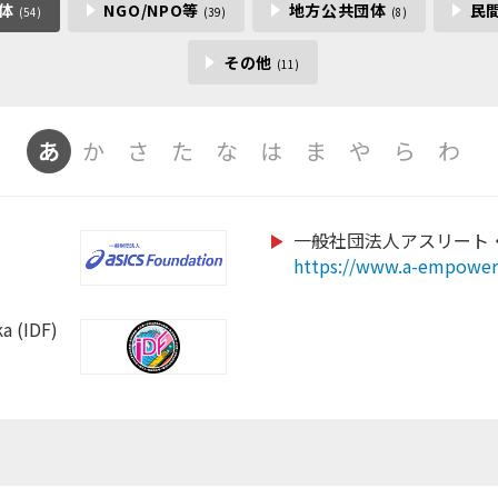
団体
NGO/NPO等
地方公共団体
民
(54)
(39)
(8)
その他
(11)
あ
か
さ
た
な
は
ま
や
ら
わ
一般社団法人アスリート
porate/
https://www.a-empowe
https://www.sapporospo
http://www.web-jpfa.jp
/
/
https://kamakura-inter.
https://www.tsuzukispo
https://www.rugby-fuku
a (IDF)
https://www.scsagamiha
kyotennisvibes
https://tosacho-sc.jp/
iesa.jp
https://j-wfa.jp/
https://www.jsaf.or.jp/fu
ll.org/
https://kickbase-japan.o