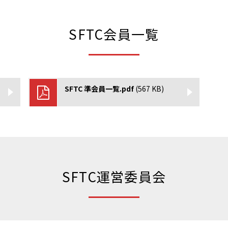
https://www.anisa.or.jp/
https://cricket.or.jp/
SFTC会員一覧
https://jppc.jp/
SFTC 準会員一覧.pdf
(567 KB)
https://jsfa-official.jp/
www.fjca.jp
SFTC運営委員会
https://www.jtu.or.jp/