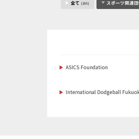
全て
スポーツ関連
(165)
ASICS Foundation
http://mie-pearls.com
https://www.baystars.co.jp/cor
https://www.saitama-lions.com
https://nagasakiken-sports.com
http://nbacademy.jp/
https://www.kcaa-jp.org/
International Dodgeball Fukuok
https://shizuoka-parasports.jp/
http://www.jihf.or.jp
https://www.instagram.com/to
https://www.frontale.co.jp/
https://wcbf.or.jp/
https://www.toshimakubasketba
https://japan-obstacle.org/
https://isca.jp.net/