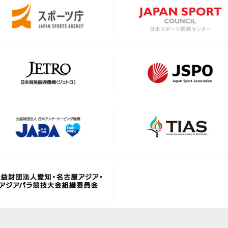
https://www.jva.or.jp/
https://jpbf.jp/
https://fencing-jpn.jp/
https://www.jfda.or.jp/
https://www.frescoball.o