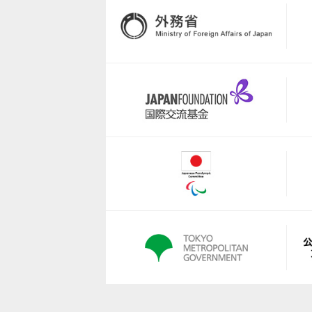
http://netball.jp/
https://www.japanpadel.com/
https://jppf.jp
https://www.fleague.jp/
https://japanflag.org/