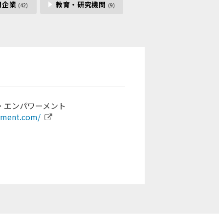
間企業
教育・研究機関
(42)
(9)
・エンパワーメント
rment.com/
rt.org/
com/
rts.com/
oka.jp/
ra.com/school/school
n/
rg