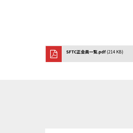
www.jkf.ne.jp
https://jcsf-castingsport.com
https://jwrf.jp/
SFTC正会員一覧.pdf
(214 KB)
http://www.softball.or.jp
https://jpn-gym.jp/
http://www.teeball.com/