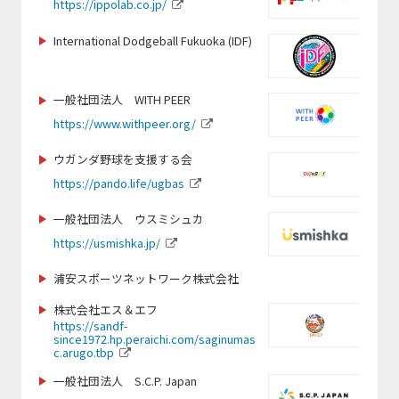
https://ippolab.co.jp/
http://www.jihf.or.jp
https://www.globalbridge.plus/
https://www.ran-mei.com/
https://synergia.co.jp/
International Dodgeball Fukuoka (IDF)
https://linktr.ee/coes.coexisting_thro
https://hiroshima-u-kendo.com/
http://club-laligurans.org
ugh_sports
https://www.instagram.com/tokyotennisvibes
https://www.seedsfootball.com/
一般社団法人 WITH PEER
https://peaceboat.org/
https://tosacho-sc.jp/
https://www.withpeer.org/
https://www.idcj.jp/
https://j-wfa.jp/
ウガンダ野球を支援する会
https://www.pref.fukuoka.lg.jp/life/5/44/202/
https://www.toshimakubasketball.org
https://www.ygu.ac.jp/
https://japan-obstacle.org/
/
https://pando.life/ugbas
iesa.jp
https://www.instagram.com/seed_for
一般社団法人 ウスミシュカ
https://www.rugby-fukuoka.jp/
https://tochigi-pref-sports-commission.com/
https://kickbase-japan.org
_official
https://usmishka.jp/
https://www.paraphoto.org
https://hamadori-yakyu.com/fbp/
https://www.totos.or.jp/
浦安スポーツネットワーク株式会社
https://jetprogramme.org/ja/
https://jcsf-castingsport.com
https://isca.jp.net/
株式会社エス＆エフ
https://policy.doshisha.ac.jp/policy/faculty/kawai/info.ht
https://sandf-
ml
since1972.hp.peraichi.com/saginumas
https://cricket.or.jp/
https://ji-institute.com/
c.arugo.tbp
http://www.budo-u.ac.jp/
https://verspah.jp
一般社団法人 S.C.P. Japan
http://dreamers-inc.jp