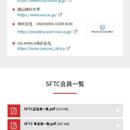
https://www.city.odate.lg.jp/
https://www.scsagamihara.com/school/school
岡山理科大学
https://www.ous.ac.jp/
https://jpn-gym.jp/
https://sbsso.com/
株式会社 ONODERA USER RUN
https://onodera-user-run.co.jp/
www.fjca.jp
https://www.sports-f.co.jp/
ON AFRICA株式会社
https://note.com/on_africa
https://chushokigyo-support.or.jp/
https://smile-club-npo.jp/
http://www.teeball.com/
https://wcbf.or.jp/
SFTC会員一覧
https://www.sekisho.co.jp/
https://www.jtu.or.jp/
SFTC正会員一覧.pdf
(214 KB)
https://npo-sam.org/
http://netball.jp/
SFTC 準会員一覧.pdf
(567 KB)
https://www.jsaf.or.jp/fun/