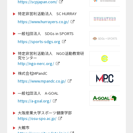
https://scpjapan.com/
https://www.spocom.org/
https://jwrf.jp/
https://www.tkse.org/
特定非営利活動法人 SC HURRAY
https://judo3.org/
https://www.hurrayers.co.jp/
https://jppc.jp/
一般社団法人 SDGs in SPORTS
https://www.dew-sports.com
https://sports-sdgs.org
https://www.jice.org
https://gxa.co.jp/
特定非営利活動法人 NGO活動教育研
究センター
https://www.cozy-
http://ngo-nerc.org/
sports.com/nagano-school/nagano/
https://gmss.jp
株式会社MPandC
https://www.mpandc.co.jp/
http://www.softball.or.jp
https://www.swimmy-ss.com/
一般社団法人 A-GOAL
https://a-goal.org/
https://www.suenodeportes2014.com/
https://jsfa-official.jp/
大阪産業大学スポーツ健康学部
https://osu-spo.ac.jp/
https://www.nagoyaparkour.com/
大館市
https://www.nittai.ac.jp/