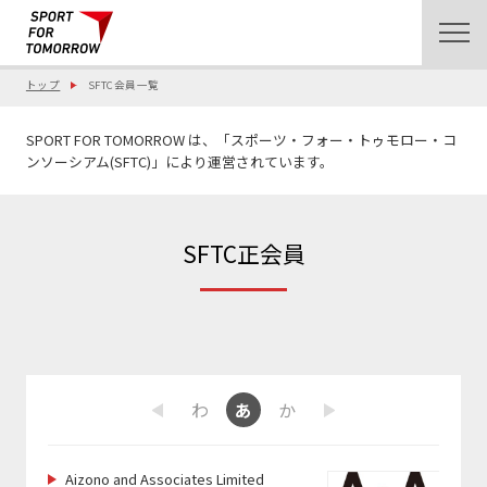
トップ
SFTC会員一覧
SPORT FOR TOMORROW は、「スポーツ・フォー・トゥモロー・コ
ンソーシアム(SFTC)」により運営されています。
SFTC正会員
ま
や
ら
わ
あ
か
さ
た
な
は
Previous
Next
Aizono and Associates Limited