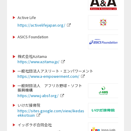
https://www.saitama-lions.com/
http://www.taiyo-industry.jp
https://nagasakiken-sports.com/
https://mizutori-sc.com
https://raji-nn.or.jp
https://www.ytk-sports.or.jp/
http://nbacademy.jp/
https://www.hofg.org/
https://www.baystars.co.jp/corporate/
Active Life
https://gateway-hotel.co.jp/
https://corp.mizuno.com/jp
https://activelifejapan.org/
https://www.city.kamaishi.iwate.jp/
https://xiborg.jp
https://www.lovefutbol-japan.org/
https://www.kcaa-jp.org/
https://www.giants.jp/
https://www.banromsai.jp/
ASICS Foundation
https://www.city.narita.chiba.jp
https://www.doping-guardian.com/
https://www.sapporosport.org/
https://kamakura-inter.com/
https://www.cheza.co.jp
https://www.runbridge.jp/
https://pa-moja20.com/
株式会社Azitama
https://www.city.sapporo.jp/
https://www.city.nikaho.akita.jp
https://www.azitama.jp/
https://color-bath.jp/
https://team-adp.com/
https://www.ritsumei.ac.jp/shs/
https://www.paranori.com/
https://mugenservice.co.jp/
一般社団法人アスリート・エンパワーメント
https://sanix.jp/
https://www.a-empowerment.com/
https://www.facebook.com/profile.php?
https://thecultivator.jp/
https://www.tsuzukisports.com/
id=100066460779639#
一般財団法人 アフリカ野球・ソフト
https://www.samuraitrip07.com/home
https://www.andrew.ac.jp/
振興機構
https://samasama.site/home/play-
-1
http://www.web-jpfa.jp
https://www.j-absf.org/
for-sos-2/
https://www.frontale.co.jp/
https://www.city.tsuruoka.lg.jp/
いけだ接骨院
http://mie-pearls.com
https://shizuoka-parasports.jp/
https://sites.google.com/view/ikedas
https://www.monkeymagic.or.jp
https://www.nipponbudokan.or.jp
ekkotsuin
https://footballcamp-cup.com/
https://ticadgames.org/
https://ehsc.jp/
イッポラボ合同会社
https://www.city.shizuoka.lg.jp/
https://palau-consulting-company.jimdosite.com/