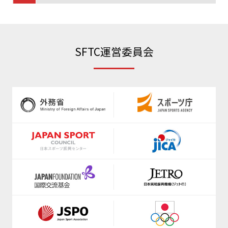
https://www.jva.or.jp/
https://www.radio-exercises.org/
https://www.japanpadel.com/
SFTC運営委員会
https://www.shinkyokushinkai.co.jp/
https://jpbf.jp/
www.jkf.ne.jp
https://jppf.jp
https://fencing-jpn.jp/
https://www.anisa.or.jp/
https://www.fleague.jp/
https://www.jfda.or.jp/
https://japanflag.org/