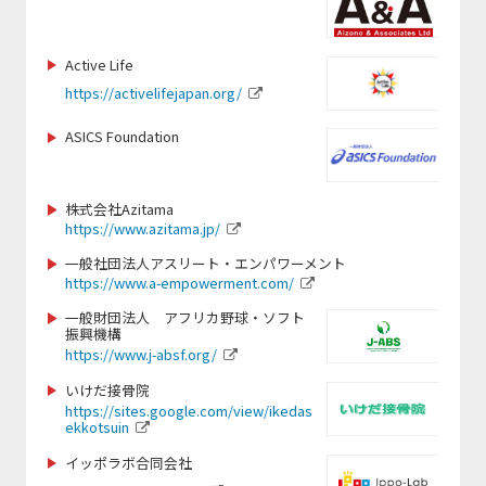
https://www.saitama-lions.com/
http://www.taiyo-industry.jp
https://nagasakiken-sports.com/
https://mizutori-sc.com
https://raji-nn.or.jp
https://www.ytk-sports.or.jp/
http://nbacademy.jp/
https://www.hofg.org/
https://www.baystars.co.jp/corporate/
Active Life
https://gateway-hotel.co.jp/
https://corp.mizuno.com/jp
https://activelifejapan.org/
https://www.city.kamaishi.iwate.jp/
https://xiborg.jp
https://www.lovefutbol-japan.org/
https://www.kcaa-jp.org/
https://www.giants.jp/
https://www.banromsai.jp/
ASICS Foundation
https://www.city.narita.chiba.jp
https://www.doping-guardian.com/
https://www.sapporosport.org/
https://kamakura-inter.com/
https://www.cheza.co.jp
https://www.runbridge.jp/
https://pa-moja20.com/
株式会社Azitama
https://www.city.sapporo.jp/
https://www.city.nikaho.akita.jp
https://www.azitama.jp/
https://color-bath.jp/
https://team-adp.com/
https://www.ritsumei.ac.jp/shs/
https://www.paranori.com/
https://mugenservice.co.jp/
一般社団法人アスリート・エンパワーメント
https://sanix.jp/
https://www.a-empowerment.com/
https://www.facebook.com/profile.php?
https://thecultivator.jp/
https://www.tsuzukisports.com/
id=100066460779639#
一般財団法人 アフリカ野球・ソフト
https://www.samuraitrip07.com/home
https://www.andrew.ac.jp/
振興機構
https://samasama.site/home/play-
-1
http://www.web-jpfa.jp
https://www.j-absf.org/
for-sos-2/
https://www.frontale.co.jp/
https://www.city.tsuruoka.lg.jp/
いけだ接骨院
http://mie-pearls.com
https://shizuoka-parasports.jp/
https://sites.google.com/view/ikedas
https://www.monkeymagic.or.jp
https://www.nipponbudokan.or.jp
ekkotsuin
https://footballcamp-cup.com/
https://ticadgames.org/
https://ehsc.jp/
イッポラボ合同会社
https://www.city.shizuoka.lg.jp/
https://palau-consulting-company.jimdosite.com/