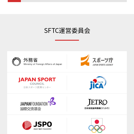
https://www.jva.or.jp/
https://www.radio-exercises.org/
https://www.japanpadel.com/
SFTC運営委員会
https://www.shinkyokushinkai.co.jp/
https://jpbf.jp/
www.jkf.ne.jp
https://jppf.jp
https://fencing-jpn.jp/
https://www.anisa.or.jp/
https://www.fleague.jp/
https://www.jfda.or.jp/
https://japanflag.org/