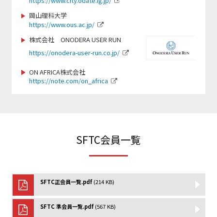
https://www.city.odate.lg.jp/
https://www.scsagamihara.com/school/school
岡山理科大学
https://www.ous.ac.jp/
https://jpn-gym.jp/
https://sbsso.com/
株式会社 ONODERA USER RUN
https://onodera-user-run.co.jp/
www.fjca.jp
https://www.sports-f.co.jp/
ON AFRICA株式会社
https://note.com/on_africa
https://chushokigyo-support.or.jp/
https://smile-club-npo.jp/
http://www.teeball.com/
https://wcbf.or.jp/
SFTC会員一覧
https://www.sekisho.co.jp/
https://www.jtu.or.jp/
SFTC正会員一覧.pdf
(214 KB)
https://npo-sam.org/
http://netball.jp/
SFTC 準会員一覧.pdf
(567 KB)
https://www.jsaf.or.jp/fun/