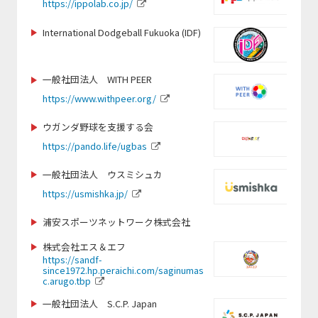
https://ippolab.co.jp/
http://www.jihf.or.jp
https://www.globalbridge.plus/
https://www.ran-mei.com/
https://synergia.co.jp/
International Dodgeball Fukuoka (IDF)
https://linktr.ee/coes.coexisting_thro
https://hiroshima-u-kendo.com/
http://club-laligurans.org
ugh_sports
https://www.instagram.com/tokyotennisvibes
https://www.seedsfootball.com/
一般社団法人 WITH PEER
https://peaceboat.org/
https://tosacho-sc.jp/
https://www.withpeer.org/
https://www.idcj.jp/
https://j-wfa.jp/
ウガンダ野球を支援する会
https://www.pref.fukuoka.lg.jp/life/5/44/202/
https://www.toshimakubasketball.org
https://www.ygu.ac.jp/
https://japan-obstacle.org/
/
https://pando.life/ugbas
iesa.jp
https://www.instagram.com/seed_for
一般社団法人 ウスミシュカ
https://www.rugby-fukuoka.jp/
https://tochigi-pref-sports-commission.com/
https://kickbase-japan.org
_official
https://usmishka.jp/
https://www.paraphoto.org
https://hamadori-yakyu.com/fbp/
https://www.totos.or.jp/
浦安スポーツネットワーク株式会社
https://jetprogramme.org/ja/
https://jcsf-castingsport.com
https://isca.jp.net/
株式会社エス＆エフ
https://policy.doshisha.ac.jp/policy/faculty/kawai/info.ht
https://sandf-
ml
since1972.hp.peraichi.com/saginumas
https://cricket.or.jp/
https://ji-institute.com/
c.arugo.tbp
http://www.budo-u.ac.jp/
https://verspah.jp
一般社団法人 S.C.P. Japan
http://dreamers-inc.jp