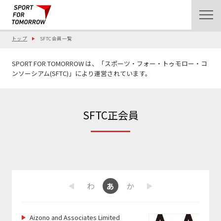
トップ
SFTC会員一覧
SPORT FOR TOMORROW は、「スポーツ・フォー・トゥモロー・コ
ンソーシアム(SFTC)」により運営されています。
SFTC正会員
ま
や
ら
わ
あ
か
さ
た
な
は
Previous
Next
Aizono and Associates Limited