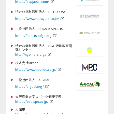
https://scpjapan.com/
https://www.spocom.org/
https://jwrf.jp/
https://www.tkse.org/
特定非営利活動法人 SC HURRAY
https://judo3.org/
https://www.hurrayers.co.jp/
https://jppc.jp/
一般社団法人 SDGs in SPORTS
https://www.dew-sports.com
https://sports-sdgs.org
https://www.jice.org
https://gxa.co.jp/
特定非営利活動法人 NGO活動教育研
究センター
https://www.cozy-
http://ngo-nerc.org/
sports.com/nagano-school/nagano/
https://gmss.jp
株式会社MPandC
https://www.mpandc.co.jp/
http://www.softball.or.jp
https://www.swimmy-ss.com/
一般社団法人 A-GOAL
https://a-goal.org/
https://www.suenodeportes2014.com/
https://jsfa-official.jp/
大阪産業大学スポーツ健康学部
https://osu-spo.ac.jp/
https://www.nagoyaparkour.com/
大館市
https://www.nittai.ac.jp/