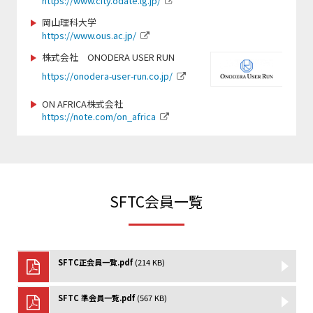
https://www.city.odate.lg.jp/
https://www.scsagamihara.com/school/school
岡山理科大学
https://www.ous.ac.jp/
https://jpn-gym.jp/
https://sbsso.com/
株式会社 ONODERA USER RUN
https://onodera-user-run.co.jp/
www.fjca.jp
https://www.sports-f.co.jp/
ON AFRICA株式会社
https://note.com/on_africa
https://chushokigyo-support.or.jp/
https://smile-club-npo.jp/
http://www.teeball.com/
https://wcbf.or.jp/
SFTC会員一覧
https://www.sekisho.co.jp/
https://www.jtu.or.jp/
SFTC正会員一覧.pdf
(214 KB)
https://npo-sam.org/
http://netball.jp/
SFTC 準会員一覧.pdf
(567 KB)
https://www.jsaf.or.jp/fun/