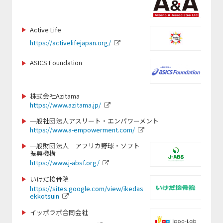
https://www.saitama-lions.com/
http://www.taiyo-industry.jp
https://nagasakiken-sports.com/
https://mizutori-sc.com
https://raji-nn.or.jp
https://www.ytk-sports.or.jp/
http://nbacademy.jp/
https://www.hofg.org/
https://www.baystars.co.jp/corporate/
Active Life
https://gateway-hotel.co.jp/
https://corp.mizuno.com/jp
https://activelifejapan.org/
https://www.city.kamaishi.iwate.jp/
https://xiborg.jp
https://www.lovefutbol-japan.org/
https://www.kcaa-jp.org/
https://www.giants.jp/
https://www.banromsai.jp/
ASICS Foundation
https://www.city.narita.chiba.jp
https://www.doping-guardian.com/
https://www.sapporosport.org/
https://kamakura-inter.com/
https://www.cheza.co.jp
https://www.runbridge.jp/
https://pa-moja20.com/
株式会社Azitama
https://www.city.sapporo.jp/
https://www.city.nikaho.akita.jp
https://www.azitama.jp/
https://color-bath.jp/
https://team-adp.com/
https://www.ritsumei.ac.jp/shs/
https://www.paranori.com/
https://mugenservice.co.jp/
一般社団法人アスリート・エンパワーメント
https://sanix.jp/
https://www.a-empowerment.com/
https://www.facebook.com/profile.php?
https://thecultivator.jp/
https://www.tsuzukisports.com/
id=100066460779639#
一般財団法人 アフリカ野球・ソフト
https://www.samuraitrip07.com/home
https://www.andrew.ac.jp/
振興機構
https://samasama.site/home/play-
-1
http://www.web-jpfa.jp
https://www.j-absf.org/
for-sos-2/
https://www.frontale.co.jp/
https://www.city.tsuruoka.lg.jp/
いけだ接骨院
http://mie-pearls.com
https://shizuoka-parasports.jp/
https://sites.google.com/view/ikedas
https://www.monkeymagic.or.jp
https://www.nipponbudokan.or.jp
ekkotsuin
https://footballcamp-cup.com/
https://ticadgames.org/
https://ehsc.jp/
イッポラボ合同会社
https://www.city.shizuoka.lg.jp/
https://palau-consulting-company.jimdosite.com/