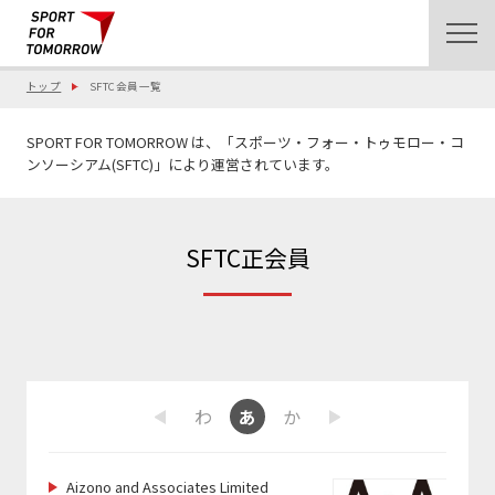
トップ
SFTC会員一覧
SPORT FOR TOMORROW は、「スポーツ・フォー・トゥモロー・コ
ンソーシアム(SFTC)」により運営されています。
SFTC正会員
ま
や
ら
わ
あ
か
さ
た
な
は
Previous
Next
Aizono and Associates Limited