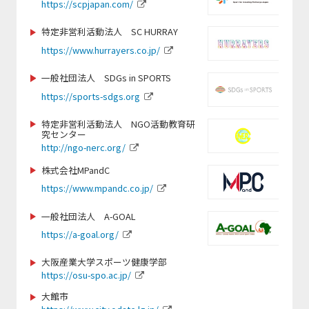
https://scpjapan.com/
https://www.spocom.org/
https://jwrf.jp/
https://www.tkse.org/
特定非営利活動法人 SC HURRAY
https://judo3.org/
https://www.hurrayers.co.jp/
https://jppc.jp/
一般社団法人 SDGs in SPORTS
https://www.dew-sports.com
https://sports-sdgs.org
https://www.jice.org
https://gxa.co.jp/
特定非営利活動法人 NGO活動教育研
究センター
https://www.cozy-
http://ngo-nerc.org/
sports.com/nagano-school/nagano/
https://gmss.jp
株式会社MPandC
https://www.mpandc.co.jp/
http://www.softball.or.jp
https://www.swimmy-ss.com/
一般社団法人 A-GOAL
https://a-goal.org/
https://www.suenodeportes2014.com/
https://jsfa-official.jp/
大阪産業大学スポーツ健康学部
https://osu-spo.ac.jp/
https://www.nagoyaparkour.com/
大館市
https://www.nittai.ac.jp/