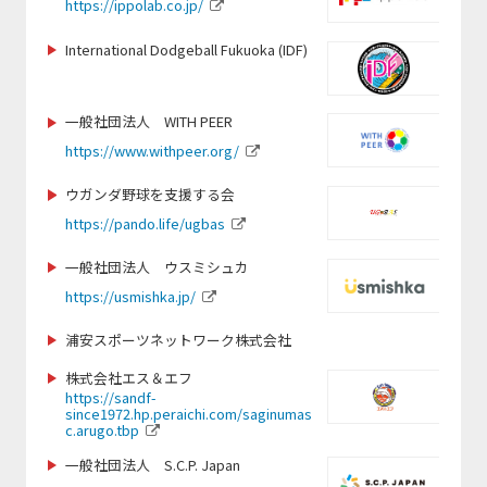
https://ippolab.co.jp/
http://www.jihf.or.jp
https://www.globalbridge.plus/
https://www.ran-mei.com/
https://synergia.co.jp/
International Dodgeball Fukuoka (IDF)
https://linktr.ee/coes.coexisting_thro
https://hiroshima-u-kendo.com/
http://club-laligurans.org
ugh_sports
https://www.instagram.com/tokyotennisvibes
https://www.seedsfootball.com/
一般社団法人 WITH PEER
https://peaceboat.org/
https://tosacho-sc.jp/
https://www.withpeer.org/
https://www.idcj.jp/
https://j-wfa.jp/
ウガンダ野球を支援する会
https://www.pref.fukuoka.lg.jp/life/5/44/202/
https://www.toshimakubasketball.org
https://www.ygu.ac.jp/
https://japan-obstacle.org/
/
https://pando.life/ugbas
iesa.jp
https://www.instagram.com/seed_for
一般社団法人 ウスミシュカ
https://www.rugby-fukuoka.jp/
https://tochigi-pref-sports-commission.com/
https://kickbase-japan.org
_official
https://usmishka.jp/
https://www.paraphoto.org
https://hamadori-yakyu.com/fbp/
https://www.totos.or.jp/
浦安スポーツネットワーク株式会社
https://jetprogramme.org/ja/
https://jcsf-castingsport.com
https://isca.jp.net/
株式会社エス＆エフ
https://policy.doshisha.ac.jp/policy/faculty/kawai/info.ht
https://sandf-
ml
since1972.hp.peraichi.com/saginumas
https://cricket.or.jp/
https://ji-institute.com/
c.arugo.tbp
http://www.budo-u.ac.jp/
https://verspah.jp
一般社団法人 S.C.P. Japan
http://dreamers-inc.jp