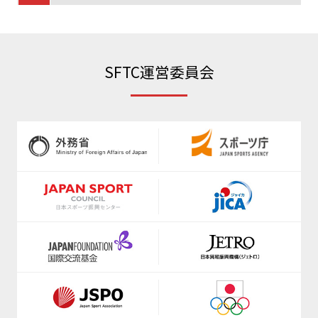
https://www.jva.or.jp/
https://www.radio-exercises.org/
https://www.japanpadel.com/
SFTC運営委員会
https://www.shinkyokushinkai.co.jp/
https://jpbf.jp/
www.jkf.ne.jp
https://jppf.jp
https://fencing-jpn.jp/
https://www.anisa.or.jp/
https://www.fleague.jp/
https://www.jfda.or.jp/
https://japanflag.org/