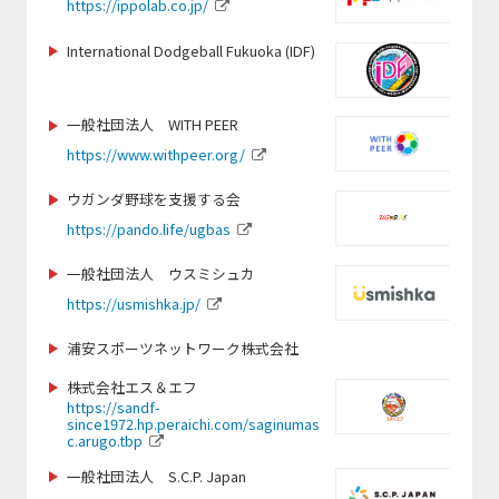
https://ippolab.co.jp/
http://www.jihf.or.jp
https://www.globalbridge.plus/
https://www.ran-mei.com/
https://synergia.co.jp/
International Dodgeball Fukuoka (IDF)
https://linktr.ee/coes.coexisting_thro
https://hiroshima-u-kendo.com/
http://club-laligurans.org
ugh_sports
https://www.instagram.com/tokyotennisvibes
https://www.seedsfootball.com/
一般社団法人 WITH PEER
https://peaceboat.org/
https://tosacho-sc.jp/
https://www.withpeer.org/
https://www.idcj.jp/
https://j-wfa.jp/
ウガンダ野球を支援する会
https://www.pref.fukuoka.lg.jp/life/5/44/202/
https://www.toshimakubasketball.org
https://www.ygu.ac.jp/
https://japan-obstacle.org/
/
https://pando.life/ugbas
iesa.jp
https://www.instagram.com/seed_for
一般社団法人 ウスミシュカ
https://www.rugby-fukuoka.jp/
https://tochigi-pref-sports-commission.com/
https://kickbase-japan.org
_official
https://usmishka.jp/
https://www.paraphoto.org
https://hamadori-yakyu.com/fbp/
https://www.totos.or.jp/
浦安スポーツネットワーク株式会社
https://jetprogramme.org/ja/
https://jcsf-castingsport.com
https://isca.jp.net/
株式会社エス＆エフ
https://policy.doshisha.ac.jp/policy/faculty/kawai/info.ht
https://sandf-
ml
since1972.hp.peraichi.com/saginumas
https://cricket.or.jp/
https://ji-institute.com/
c.arugo.tbp
http://www.budo-u.ac.jp/
https://verspah.jp
一般社団法人 S.C.P. Japan
http://dreamers-inc.jp