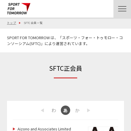
トップ
SFTC会員一覧
SPORT FOR TOMORROW は、「スポーツ・フォー・トゥモロー・コ
ンソーシアム(SFTC)」により運営されています。
SFTC正会員
ま
や
ら
わ
あ
か
さ
た
な
は
Previous
Next
Aizono and Associates Limited