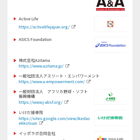
https://www.saitama-lions.com/
http://www.taiyo-industry.jp
https://nagasakiken-sports.com/
https://mizutori-sc.com
https://raji-nn.or.jp
https://www.ytk-sports.or.jp/
http://nbacademy.jp/
https://www.hofg.org/
https://www.baystars.co.jp/corporate/
Active Life
https://gateway-hotel.co.jp/
https://corp.mizuno.com/jp
https://activelifejapan.org/
https://www.city.kamaishi.iwate.jp/
https://xiborg.jp
https://www.lovefutbol-japan.org/
https://www.kcaa-jp.org/
https://www.giants.jp/
https://www.banromsai.jp/
ASICS Foundation
https://www.city.narita.chiba.jp
https://www.doping-guardian.com/
https://www.sapporosport.org/
https://kamakura-inter.com/
https://www.cheza.co.jp
https://www.runbridge.jp/
https://pa-moja20.com/
株式会社Azitama
https://www.city.sapporo.jp/
https://www.city.nikaho.akita.jp
https://www.azitama.jp/
https://color-bath.jp/
https://team-adp.com/
https://www.ritsumei.ac.jp/shs/
https://www.paranori.com/
https://mugenservice.co.jp/
一般社団法人アスリート・エンパワーメント
https://sanix.jp/
https://www.a-empowerment.com/
https://www.facebook.com/profile.php?
https://thecultivator.jp/
https://www.tsuzukisports.com/
id=100066460779639#
一般財団法人 アフリカ野球・ソフト
https://www.samuraitrip07.com/home
https://www.andrew.ac.jp/
振興機構
https://samasama.site/home/play-
-1
http://www.web-jpfa.jp
https://www.j-absf.org/
for-sos-2/
https://www.frontale.co.jp/
https://www.city.tsuruoka.lg.jp/
いけだ接骨院
http://mie-pearls.com
https://shizuoka-parasports.jp/
https://sites.google.com/view/ikedas
https://www.monkeymagic.or.jp
https://www.nipponbudokan.or.jp
ekkotsuin
https://footballcamp-cup.com/
https://ticadgames.org/
https://ehsc.jp/
イッポラボ合同会社
https://www.city.shizuoka.lg.jp/
https://palau-consulting-company.jimdosite.com/