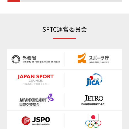
https://www.jva.or.jp/
https://www.radio-exercises.org/
https://www.japanpadel.com/
SFTC運営委員会
https://www.shinkyokushinkai.co.jp/
https://jpbf.jp/
www.jkf.ne.jp
https://jppf.jp
https://fencing-jpn.jp/
https://www.anisa.or.jp/
https://www.fleague.jp/
https://www.jfda.or.jp/
https://japanflag.org/