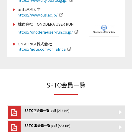
https://www.city.odate.lg.jp/
https://www.scsagamihara.com/school/school
岡山理科大学
https://www.ous.ac.jp/
https://jpn-gym.jp/
https://sbsso.com/
株式会社 ONODERA USER RUN
https://onodera-user-run.co.jp/
www.fjca.jp
https://www.sports-f.co.jp/
ON AFRICA株式会社
https://note.com/on_africa
https://chushokigyo-support.or.jp/
https://smile-club-npo.jp/
http://www.teeball.com/
https://wcbf.or.jp/
SFTC会員一覧
https://www.sekisho.co.jp/
https://www.jtu.or.jp/
SFTC正会員一覧.pdf
(214 KB)
https://npo-sam.org/
http://netball.jp/
SFTC 準会員一覧.pdf
(567 KB)
https://www.jsaf.or.jp/fun/