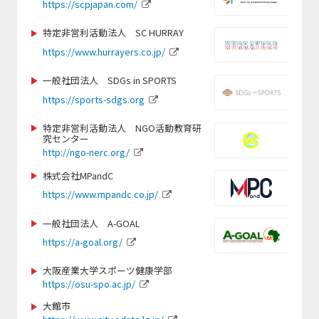
https://scpjapan.com/
https://www.spocom.org/
https://jwrf.jp/
https://www.tkse.org/
特定非営利活動法人 SC HURRAY
https://judo3.org/
https://www.hurrayers.co.jp/
https://jppc.jp/
一般社団法人 SDGs in SPORTS
https://www.dew-sports.com
https://sports-sdgs.org
https://www.jice.org
https://gxa.co.jp/
特定非営利活動法人 NGO活動教育研
究センター
https://www.cozy-
http://ngo-nerc.org/
sports.com/nagano-school/nagano/
https://gmss.jp
株式会社MPandC
https://www.mpandc.co.jp/
http://www.softball.or.jp
https://www.swimmy-ss.com/
一般社団法人 A-GOAL
https://a-goal.org/
https://www.suenodeportes2014.com/
https://jsfa-official.jp/
大阪産業大学スポーツ健康学部
https://osu-spo.ac.jp/
https://www.nagoyaparkour.com/
大館市
https://www.nittai.ac.jp/