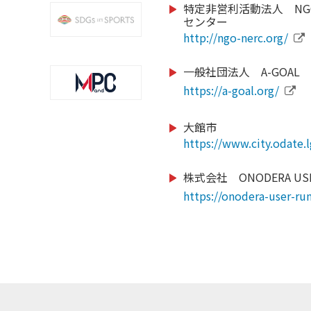
https://gxa.co.jp/
特定非営利活動法人 NG
センター
https://www.cozy-sport
http://ngo-nerc.org/
school/nagano/
一般社団法人 A-GOAL
https://www.swimmy-ss
https://a-goal.org/
https://jsfa-official.jp/
14.com/
https://www.nagoyapar
大館市
https://www.city.odate.l
https://jpn-gym.jp/
/school/school
株式会社 ONODERA USE
https://sbsso.com/
https://onodera-user-run
https://chushokigyo-supp
https://smile-club-npo.j
https://www.jtu.or.jp/
https://www.sekisho.co.