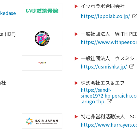
イッポラボ合同会社
https://www.city.shizuok
p
ikedase
https://palau-consultin
.jp
http://www.jihf.or.jp
https://ippolab.co.jp/
https://ehsc.jp/
https://www.globalbridg
a (IDF)
一般社団法人 WITH PEE
https://www.seedsfootb
https://www.instagram.
https://hiroshima-u-ke
ng_throu
https://www.withpeer.o
https://j-wfa.jp/
https://www.idcj.jp/
https://www.instagram.
https://www.toshimakub
一般社団法人 ウスミシ
https://www.pref.fukuoka
official
https://usmishka.jp/
https://kickbase-japan.o
https://www.paraphoto.
会社
株式会社エス＆エフ
mmission.com/
https://hamadori-yakyu
https://www.totos.or.jp/
https://sandf-
https://ji-institute.com/
https://cricket.or.jp/
since1972.hp.peraichi.
http://www.budo-u.ac.jp
.arugo.tbp
olicy/faculty/kawai/info.htm
http://dreamers-inc.jp
https://judo3.org/
https://verspah.jp
特定非営利活動法人 SC H
https://jppc.jp/
https://www.hurrayers.co