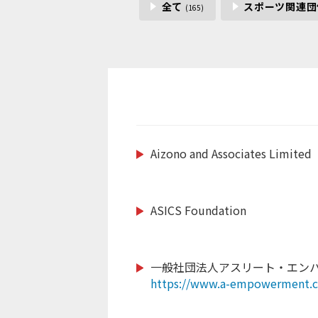
全て
スポーツ関連
(165)
Aizono and Associates Limited
https://www.saitama-lions.com
https://nagasakiken-sports.com
https://mizutori-sc.com
https://raji-nn.or.jp
https://www.ytk-sports.or.jp/
http://www.taiyo-industry.jp
http://nbacademy.jp/
https://www.hofg.org/
ASICS Foundation
https://www.giants.jp/
https://www.sapporosport.org/
https://www.city.narita.chiba.jp
https://www.doping-guardian.
https://www.runbridge.jp/
https://www.banromsai.jp/
https://kamakura-inter.com/
https://www.cheza.co.jp
一般社団法人アスリート・エン
https://www.a-empowerment.
https://www.facebook.com/prof
https://sanix.jp/
https://mugenservice.co.jp/
https://thecultivator.jp/
https://www.tsuzukisports.com
id=100066460779639#
https://www.paranori.com/