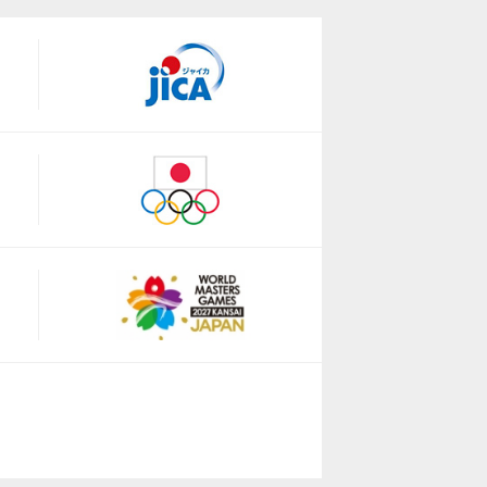
.jp/
.jp/