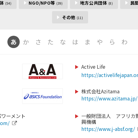
団体
NGO/NPO等
地方公共団体
民
(54)
(39)
(8)
その他
(11)
あ
か
さ
た
な
は
ま
や
ら
わ
Active Life
https://gateway-hotel.co
https://corp.mizuno.com
https://www.baystars.co
/
/
https://activelifejapan.o
https://xiborg.jp
https://www.lovefutbol-
https://www.city.kamaish
https://www.kcaa-jp.org
株式会社Azitama
https://www.azitama.jp/
https://www.city.sappor
com/
https://www.city.nikaho.
https://www.ritsumei.ac.
https://color-bath.jp/
https://team-adp.com/
https://pa-moja20.com/
パワーメント
一般財団法人 アフリカ
https://samasama.site/h
興機構
com/
ile.php?
http://www.web-jpfa.jp
https://www.andrew.ac.j
sos-2/
https://www.samuraitr
/
https://www.frontale.co.
https://www.city.tsuruok
https://www.j-absf.org/
-1