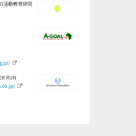
O活動教育研究
s.com/nagano-
.com/
kour.com/
g.jp/
R RUN
.co.jp/
ort.or.jp/
p/
jp/