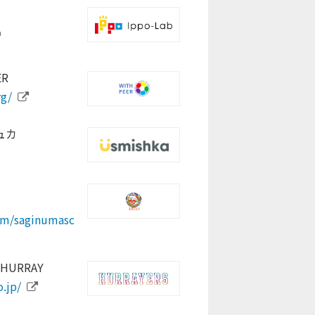
a.lg.jp/
g-company.jimdosite.com/
e.plus/
R
all.com/
com/tokyotennisvibes
ndo.com/
rg/
com/seed_for_
asketball.org/
ュカ
.lg.jp/life/5/44/202/
rg
org
.com/fbp/
com/saginumasc
/
URRAY
.jp/