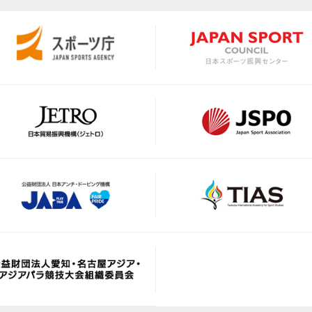
https://www.rugby-japan
https://saga-asia-dreams
m/
https://nvpjapan.or.jp/