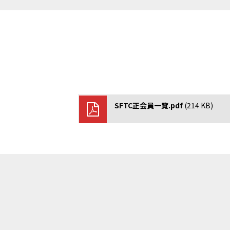
http://netball.jp/
https://npo-sam.org/
https://www.japanpadel.com/
https://www.radio-exercises.or
SFTC正会員一覧.pdf
(214 KB)
https://jppf.jp
www.jkf.ne.jp
https://www.fleague.jp/
https://japanflag.org/