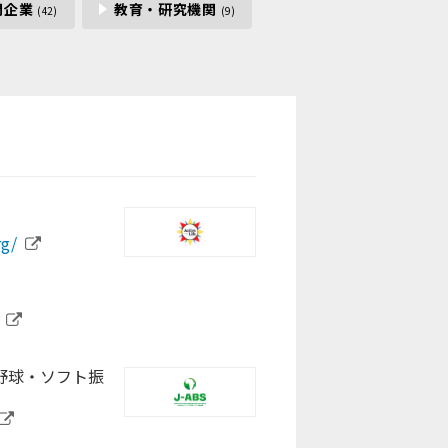
間企業
教育・研究機関
(42)
(9)
.jp/
/jp
.jp/corporate/
rg/
japan.org/
i.iwate.jp/
/
o.jp/
akita.jp
jp/shs/
野球・ソフト振
ome/play-for-
p/
ip07.com/home
jp/
a.lg.jp/