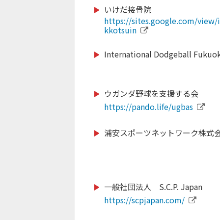
いけだ接骨院
https://shizuoka-parasports.jp/
https://www.monkeymagic.or.j
https://sites.google.com/view/
https://footballcamp-cup.com/
https://ticadgames.org/
https://www.nipponbudokan.or
http://mie-pearls.com
kkotsuin
International Dodgeball Fukuok
https://synergia.co.jp/
https://www.ran-mei.com/
https://linktr.ee/coes.coexisti
http://club-laligurans.org
gh_sports
https://tosacho-sc.jp/
ウガンダ野球を支援する会
https://peaceboat.org/
https://www.ygu.ac.jp/
https://japan-obstacle.org/
https://pando.life/ugbas
iesa.jp
浦安スポーツネットワーク株式
https://tochigi-pref-sports-co
https://jetprogramme.org/ja/
https://www.rugby-fukuoka.jp/
https://jcsf-castingsport.com
https://isca.jp.net/
https://policy.doshisha.ac.jp/p
l
一般社団法人 S.C.P. Japan
https://www.spocom.org/
https://jwrf.jp/
https://www.tkse.org/
https://scpjapan.com/