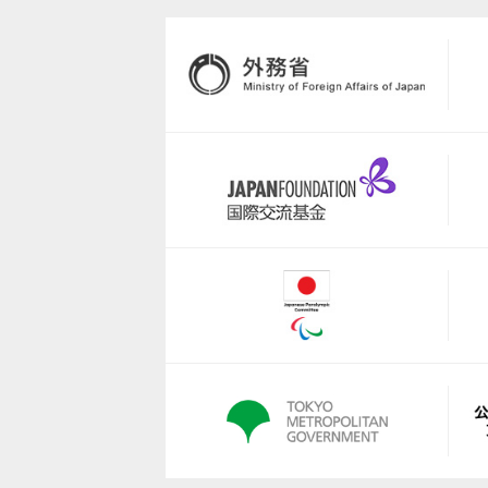
https://minifootgolf.jp/
https://since2002.jimdofree.co
https://nextstairs.co.jp