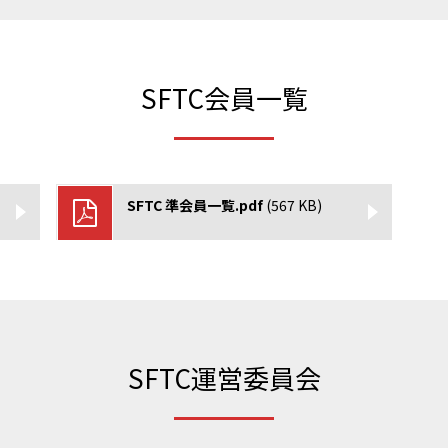
https://www.jva.or.jp/
https://www.jsaf.or.jp/fu
SFTC会員一覧
https://jpbf.jp/
https://www.shinkyokush
g/
SFTC 準会員一覧.pdf
(567 KB)
https://fencing-jpn.jp/
https://www.anisa.or.jp/
https://www.jfda.or.jp/
SFTC運営委員会
https://www.frescoball.o