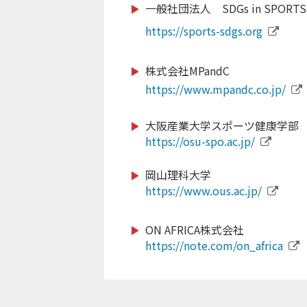
一般社団法人 SDGs in SPORTS
https://www.dew-sports.com
https://www.jice.org
https://sports-sdgs.org
株式会社MPandC
https://gmss.jp
https://www.mpandc.co.jp/
http://www.softball.or.jp
https://www.suenodeportes20
大阪産業大学スポーツ健康学部
https://osu-spo.ac.jp/
https://www.nittai.ac.jp/
https://www.scsagamihara.com
岡山理科大学
https://www.ous.ac.jp/
www.fjca.jp
ON AFRICA株式会社
https://www.sports-f.co.jp/
https://note.com/on_africa
http://www.teeball.com/
https://wcbf.or.jp/