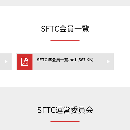
https://www.jva.or.jp/
https://www.jsaf.or.jp/fu
SFTC会員一覧
https://jpbf.jp/
https://www.shinkyokush
g/
SFTC 準会員一覧.pdf
(567 KB)
https://fencing-jpn.jp/
https://www.anisa.or.jp/
https://www.jfda.or.jp/
SFTC運営委員会
https://www.frescoball.o