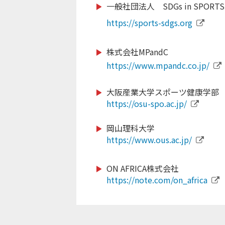
一般社団法人 SDGs in SPORTS
https://www.dew-sports.com
https://www.jice.org
https://sports-sdgs.org
株式会社MPandC
https://gmss.jp
https://www.mpandc.co.jp/
http://www.softball.or.jp
https://www.suenodeportes20
大阪産業大学スポーツ健康学部
https://osu-spo.ac.jp/
https://www.nittai.ac.jp/
https://www.scsagamihara.com
岡山理科大学
https://www.ous.ac.jp/
www.fjca.jp
ON AFRICA株式会社
https://www.sports-f.co.jp/
https://note.com/on_africa
http://www.teeball.com/
https://wcbf.or.jp/