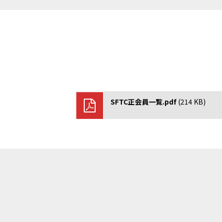
http://netball.jp/
https://npo-sam.org/
https://www.japanpadel.com/
https://www.radio-exercises.or
SFTC正会員一覧.pdf
(214 KB)
https://jppf.jp
www.jkf.ne.jp
https://www.fleague.jp/
https://japanflag.org/