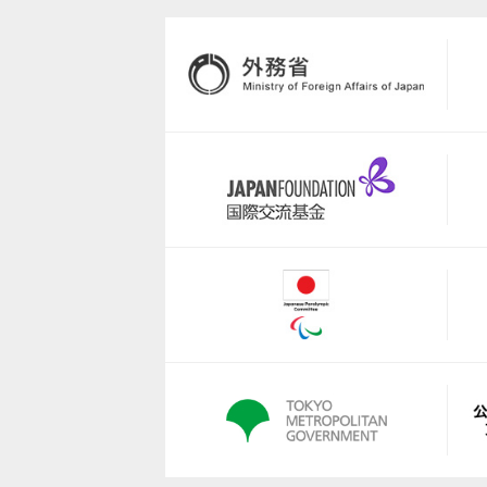
https://minifootgolf.jp/
https://since2002.jimdofree.co
https://nextstairs.co.jp