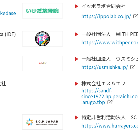
イッポラボ合同会社
https://www.city.shizuok
p
ikedase
https://palau-consultin
.jp
http://www.jihf.or.jp
https://ippolab.co.jp/
https://ehsc.jp/
https://www.globalbridg
a (IDF)
一般社団法人 WITH PEE
https://www.seedsfootb
https://www.instagram.
https://hiroshima-u-ke
ng_throu
https://www.withpeer.o
https://j-wfa.jp/
https://www.idcj.jp/
https://www.instagram.
https://www.toshimakub
一般社団法人 ウスミシ
https://www.pref.fukuoka
official
https://usmishka.jp/
https://kickbase-japan.o
https://www.paraphoto.
会社
株式会社エス＆エフ
mmission.com/
https://hamadori-yakyu
https://www.totos.or.jp/
https://sandf-
https://ji-institute.com/
https://cricket.or.jp/
since1972.hp.peraichi.
http://www.budo-u.ac.jp
.arugo.tbp
olicy/faculty/kawai/info.htm
http://dreamers-inc.jp
https://judo3.org/
https://verspah.jp
特定非営利活動法人 SC H
https://jppc.jp/
https://www.hurrayers.co