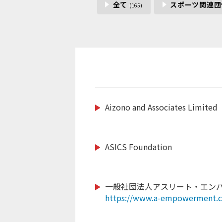
全て
スポーツ関連
(165)
Aizono and Associates Limited
https://www.saitama-lions.com
https://nagasakiken-sports.com
https://mizutori-sc.com
https://raji-nn.or.jp
https://www.ytk-sports.or.jp/
http://www.taiyo-industry.jp
http://nbacademy.jp/
https://www.hofg.org/
ASICS Foundation
https://www.giants.jp/
https://www.sapporosport.org/
https://www.city.narita.chiba.jp
https://www.doping-guardian.
https://www.runbridge.jp/
https://www.banromsai.jp/
https://kamakura-inter.com/
https://www.cheza.co.jp
一般社団法人アスリート・エン
https://www.a-empowerment.
https://www.facebook.com/prof
https://sanix.jp/
https://mugenservice.co.jp/
https://thecultivator.jp/
https://www.tsuzukisports.com
id=100066460779639#
https://www.paranori.com/