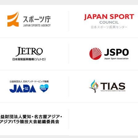
https://www.rugby-japan
https://saga-asia-dreams
m/
https://nvpjapan.or.jp/