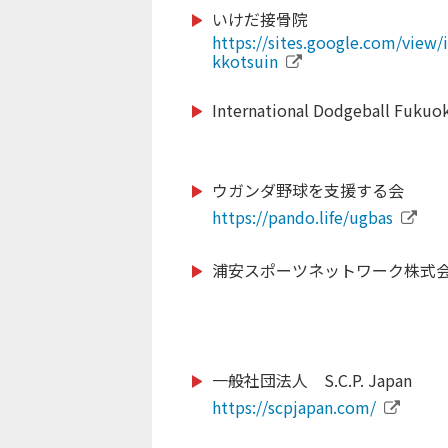
いけだ接骨院
https://shizuoka-parasports.jp/
https://www.monkeymagic.or.j
https://sites.google.com/view/
https://footballcamp-cup.com/
https://ticadgames.org/
https://www.nipponbudokan.or
http://mie-pearls.com
kkotsuin
International Dodgeball Fukuok
https://synergia.co.jp/
https://www.ran-mei.com/
https://linktr.ee/coes.coexisti
http://club-laligurans.org
gh_sports
https://tosacho-sc.jp/
ウガンダ野球を支援する会
https://peaceboat.org/
https://www.ygu.ac.jp/
https://japan-obstacle.org/
https://pando.life/ugbas
iesa.jp
浦安スポーツネットワーク株式
https://tochigi-pref-sports-co
https://jetprogramme.org/ja/
https://www.rugby-fukuoka.jp/
https://jcsf-castingsport.com
https://isca.jp.net/
https://policy.doshisha.ac.jp/p
l
一般社団法人 S.C.P. Japan
https://www.spocom.org/
https://jwrf.jp/
https://www.tkse.org/
https://scpjapan.com/