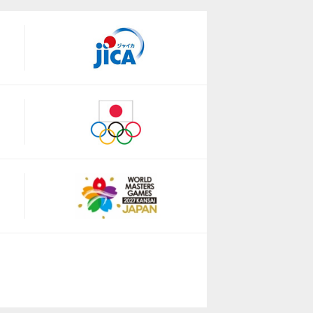
.jp/
.jp/