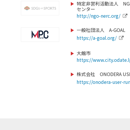
https://gxa.co.jp/
特定非営利活動法人 NG
センター
https://www.cozy-sport
http://ngo-nerc.org/
school/nagano/
一般社団法人 A-GOAL
https://www.swimmy-ss
https://a-goal.org/
https://jsfa-official.jp/
14.com/
https://www.nagoyapar
大館市
https://www.city.odate.l
https://jpn-gym.jp/
/school/school
株式会社 ONODERA USE
https://sbsso.com/
https://onodera-user-run
https://chushokigyo-supp
https://smile-club-npo.j
https://www.jtu.or.jp/
https://www.sekisho.co.