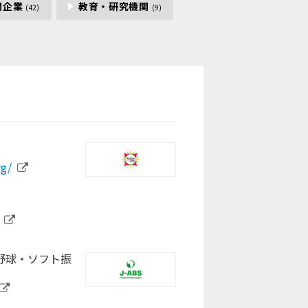
間企業
教育・研究機関
(42)
(9)
.jp/
/jp
.jp/corporate/
rg/
japan.org/
i.iwate.jp/
/
o.jp/
akita.jp
jp/shs/
野球・ソフト振
ome/play-for-
p/
ip07.com/home
jp/
a.lg.jp/