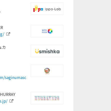
a.lg.jp/
g-company.jimdosite.com/
e.plus/
R
all.com/
com/tokyotennisvibes
ndo.com/
rg/
com/seed_for_
asketball.org/
ュカ
.lg.jp/life/5/44/202/
rg
org
.com/fbp/
com/saginumasc
/
URRAY
.jp/