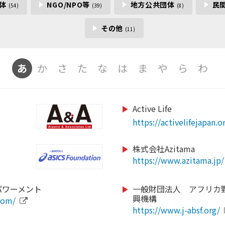
団体
NGO/NPO等
地方公共団体
民
(54)
(39)
(8)
その他
(11)
あ
か
さ
た
な
は
ま
や
ら
わ
Active Life
https://gateway-hotel.co
https://corp.mizuno.com
https://www.baystars.co
/
/
https://activelifejapan.o
https://xiborg.jp
https://www.lovefutbol-
https://www.city.kamaish
https://www.kcaa-jp.org
株式会社Azitama
https://www.azitama.jp/
https://www.city.sappor
com/
https://www.city.nikaho.
https://www.ritsumei.ac.
https://color-bath.jp/
https://team-adp.com/
https://pa-moja20.com/
パワーメント
一般財団法人 アフリカ
https://samasama.site/h
興機構
com/
ile.php?
http://www.web-jpfa.jp
https://www.andrew.ac.j
sos-2/
https://www.samuraitr
/
https://www.frontale.co.
https://www.city.tsuruok
https://www.j-absf.org/
-1