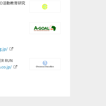
O活動教育研究
s.com/nagano-
.com/
kour.com/
g.jp/
R RUN
.co.jp/
ort.or.jp/
p/
jp/