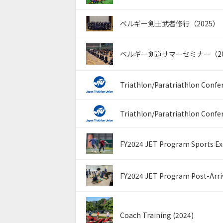
ベルギー剣士武者修行（2025）
ベルギー剣道サマーセミナー（20
Triathlon/Paratriathlon Confer
Triathlon/Paratriathlon Confe
FY2024 JET Program Sports Ex
FY2024 JET Program Post-Arri
Coach Training (2024)