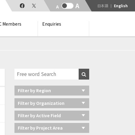
日本語
English
C Members
Enquiries
Filter by Region
Filter by Organization
Filter by Active Field
Filter by Project Area