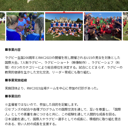
■事業内容
ラグビー生誕200周年とRWC2023の開催を祝し開催されるU15の男女を対象とした
国際大会。7人制ラグビー、ラグビーショート（映像制作）、ラグビーシェフ（料
理）の3つのカテゴリーにより総合順位を決定する。試合にとどまらず、ラグビーの
教育的価値を生かした文化交流、リーダー育成にも取り組む。
■事業実施経緯
実施団体より、RWC2023出場チームを中心に参加の打診があった。
■事業目的
※主催者ではないので、参加した目的を記載します。
①セブンズの試合や各種プログラムでの国際交流を通して、互いを尊重し、「国際
人」としての素養を身につけると共に、この経験を通して人間的な成長を図る。
②本活動を通して、国際人やラグビー選手としての成長に、積極的に取り組む意志
のある、若い人材の成長を支援する。