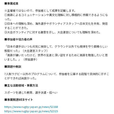
■事業成果
※主催者ではないので、参加者として成果を記載します。
①英語によるコミュニケーションや異文化理解に対し積極的に参画できるようにな
った。
②日本への理解も深め、海外選手やボランティアスタッフへ日本文化を共有、発信
することができた。
③大会ボランティアに対する謝意を示し、大会運営についても理解を深めた。
■参加者や協力者の声
「日本の選手はいつも元気に挨拶して、グラウンド以外でも規律を守り素晴らしい
態度だった」（大会運営スタッフ）
「英語が嫌いだったけど、世界の友達と深い話をするために英語を勉強したいと思
いました。」 （参加選手）
■課題や教訓
7人制ラグビー以外のプログラムについて、参加者を公募する段階で具体的に示すこ
とができれば尚良かった。
■主な活動領域・事業方法
スポーツを通じた教育、選手派遣・招へい
■事業関連WEBサイト
https://www.rugby-japan.jp/news/52168
https://www.rugby-japan.jp/news/52315