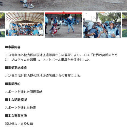
■事業内容
JICA青年海外協力隊の現地派遣隊員からの要請により、JICA「世界の笑顔のため
に」プログラムを活用し、ソフトボール用具を無償提供した。
■事業実施経緯
JICA青年海外協力隊の現地派遣隊員からの要請による。
■事業目的
スポーツを通じた国際貢献
■主な活動領域
スポーツを通じた教育
■主な事業方法
器材供与／施設整備