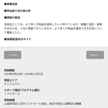
■事業成果
■参加者や協力者の声
■課題や教訓
当協会としては、より多くの物品を提供したいと考えているが、数量に指定・制限
があるため、十分に貢献できているのか、より多くの物品を提供できる方法につい
て模索したい。
■事業関連WEBサイト
« Prev
Next »
実施期間
2024年9月18日～2024年11月7日
実施エリア
ホンジュラス
スポーツ種目/プログラム種別
ソフトボール
実施組織
公益財団法人日本ソフトボール協会、独立行政法人国際協力機構