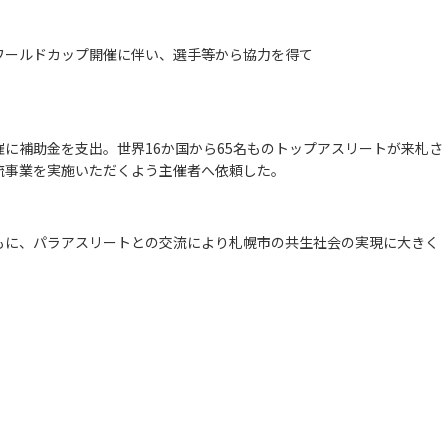
ワールドカップ開催に伴い、選手等から協力を得て
に補助金を支出。世界16か国から65名ものトップアスリートが来札さ
流事業を実施いただくよう主催者へ依頼した。
もに、パラアスリートとの交流により札幌市の共生社会の実現に大きく