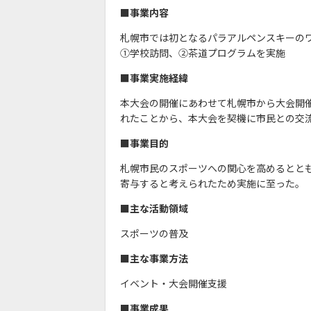
■事業内容
札幌市では初となるパラアルペンスキーの
①学校訪問、②茶道プログラムを実施
■事業実施経緯
本大会の開催にあわせて札幌市から大会開催
れたことから、本大会を契機に市民との交
■事業目的
札幌市民のスポーツへの関心を高めるとと
寄与すると考えられたため実施に至った。
■主な活動領域
スポーツの普及
■主な事業方法
イベント・大会開催支援
■事業成果