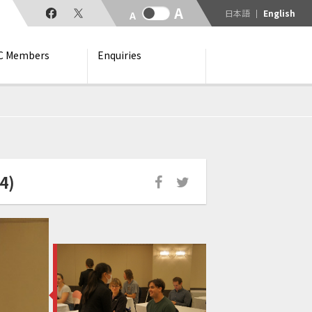
日本語
English
C Members
Enquiries
4)