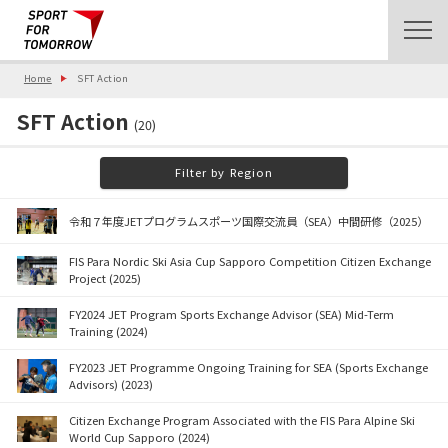
Home
SFT Action
SFT Action
(20)
Filter by Region
令和７年度JETプログラムスポーツ国際交流員（SEA）中間研修（2025）
FIS Para Nordic Ski Asia Cup Sapporo Competition Citizen Exchange
Project (2025)
FY2024 JET Program Sports Exchange Advisor (SEA) Mid-Term
Training (2024)
FY2023 JET Programme Ongoing Training for SEA (Sports Exchange
Advisors) (2023)
Citizen Exchange Program Associated with the FIS Para Alpine Ski
World Cup Sapporo (2024)