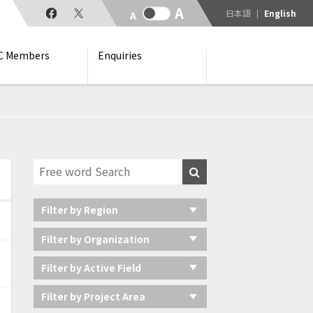
日本語
English
C Members
Enquiries
Filter by Region
Filter by Organization
Filter by Active Field
Filter by Project Area