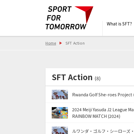
What is SFT?
Home
SFT Action
SFT Action
(8)
Rwanda Golf She-roes Project 
2024 Meiji Yasuda J2 League
RAINBOW MATCH (2024)
ルワンダ・ゴルフ・シーローズ・プロ