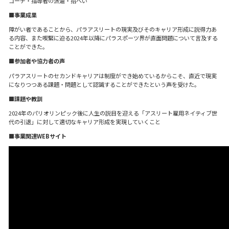
コーチ・指導者の派遣・招へい
■事業成果
障がい者であることから、パラアスリートの現実及びそのキャリア形成に説得力あ
る内容、また喫緊に迫る2024年以降にパラスポーツ界が直面問題について言及する
ことができた。
■参加者や協力者の声
パラアスリートのセカンドキャリアは制度ができ始めているからこそ、直近で現実
になりつつある課題・問題として認識することができたという声を受けた。
■課題や教訓
2024年のパリオリンピック後に人生の説目を迎える「アスリート雇用ネイティブ世
代の引退」に対して適切なキャリア形成を実現していくこと
■事業関連WEBサイト