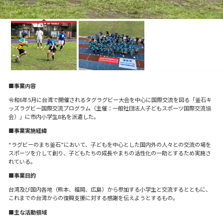
■事業内容
令和6年5月に台湾で開催されるタグラグビー大会を中心に国際交流を図る「釜石キ
ッズラグビー国際交流プログラム（主催：一般社団法人子どもスポーツ国際交流協
会）」に市内小学生8名を派遣した。
■事業実施経緯
“ラグビーのまち釜⽯”において、⼦どもを中⼼とした国内外の⼈々との交流の場を
スポーツを介して創り、⼦どもたちの成⻑やまちの活性化の⼀助とするため実施さ
れている。
■事業目的
台湾及び国内各地（熊本、福岡、広島）から参加する小学生と交流するとともに、
これまでの台湾からの復興支援に対する感謝を伝えようとするもの。
■主な活動領域