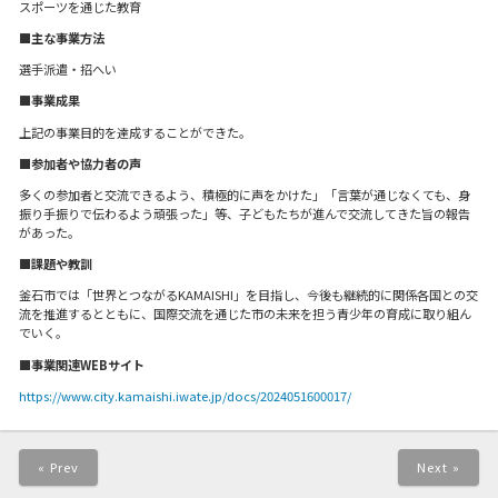
スポーツを通じた教育
■主な事業方法
選手派遣・招へい
■事業成果
上記の事業目的を達成することができた。
■参加者や協力者の声
多くの参加者と交流できるよう、積極的に声をかけた」「言葉が通じなくても、身
振り手振りで伝わるよう頑張った」等、子どもたちが進んで交流してきた旨の報告
があった。
■課題や教訓
釜石市では「世界とつながるKAMAISHI」を目指し、今後も継続的に関係各国との交
流を推進するとともに、国際交流を通じた市の未来を担う青少年の育成に取り組ん
でいく。
■事業関連WEBサイト
https://www.city.kamaishi.iwate.jp/docs/2024051600017/
« Prev
Next »