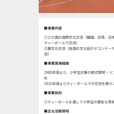
■事業内容
①三か国の国際文化交流（韓国、台湾、日本
ティーボールで交流）
②異文化交流（各国の文化紹介テコンドー
流）
■事業実施経緯
1985年頃より、小学生対象の軟式野球・
め
2015年頃よりティーボールでの交流を取り
■事業目的
①ティーボールを通して小学生の健全な育
■主な活動領域