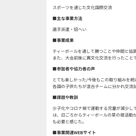
スポーツを通じた文化国際交流
■主な事業方法
選手派遣・招へい
■事業成果
ティーボールを通して勝つことや仲間と協
また、大会前後に異文化交流を行ったこと
■参加者や協力者の声
とても楽しかった/今後もこの取り組みを続
各国の子供たちが混合チームに分かれ交流
■課題や教訓
少子化やコロナ禍で運動する児童が減少し
は、日ごろからティーボールの草の根活動
も必要と感じた。
■事業関連WEBサイト