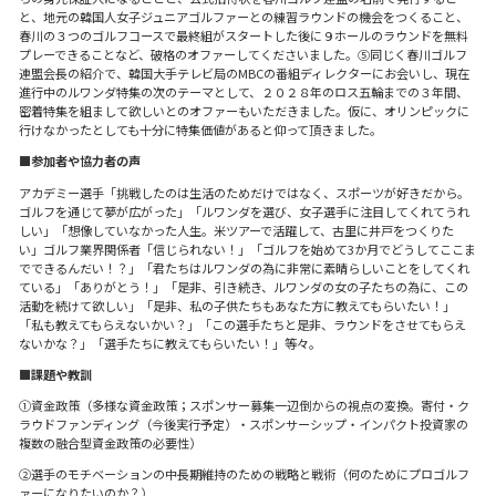
と、地元の韓国人女子ジュニアゴルファーとの練習ラウンドの機会をつくること、
春川の３つのゴルフコースで最終組がスタートした後に９ホールのラウンドを無料
プレーできることなど、破格のオファーしてくださいました。⑤同じく春川ゴルフ
連盟会長の紹介で、韓国大手テレビ局のMBCの番組ディレクターにお会いし、現在
進行中のルワンダ特集の次のテーマとして、２０２８年のロス五輪までの３年間、
密着特集を組まして欲しいとのオファーもいただきました。仮に、オリンピックに
行けなかったとしても十分に特集価値があると仰って頂きました。
■参加者や協力者の声
アカデミー選手「挑戦したのは生活のためだけではなく、スポーツが好きだから。
ゴルフを通じて夢が広がった」「ルワンダを選び、女子選手に注目してくれてうれ
しい」「想像していなかった人生。米ツアーで活躍して、古里に井戸をつくりた
い」ゴルフ業界関係者「信じられない！」「ゴルフを始めて3か月でどうしてここま
でできるんだい！？」「君たちはルワンダの為に非常に素晴らしいことをしてくれ
ている」「ありがとう！」「是非、引き続き、ルワンダの女の子たちの為に、この
活動を続けて欲しい」「是非、私の子供たちもあなた方に教えてもらいたい！」
「私も教えてもらえないかい？」「この選手たちと是非、ラウンドをさせてもらえ
ないかな？」「選手たちに教えてもらいたい！」等々。
■課題や教訓
①資金政策（多様な資金政策；スポンサー募集一辺倒からの視点の変換。寄付・ク
ラウドファンディング（今後実行予定）・スポンサーシップ・インパクト投資家の
複数の融合型資金政策の必要性）
➁選手のモチベーションの中長期維持のための戦略と戦術（何のためにプロゴルフ
ァーになりたいのか？）