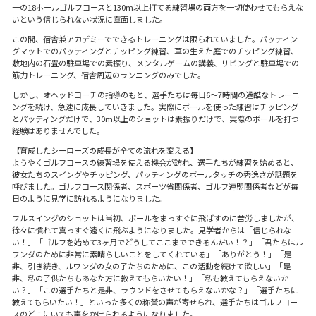
一の18ホールゴルフコースと130m以上打てる練習場の両方を一切使わせてもらえな
いという信じられない状況に直面しました。
この間、宿舎兼アカデミーでできるトレーニングは限られていました。パッティン
グマットでのパッティングとチッピング練習、草の生えた庭でのチッピング練習、
敷地内の石畳の駐車場での素振り、メンタルゲームの講義、リビングと駐車場での
筋力トレーニング、宿舎周辺のランニングのみでした。
しかし、オヘッドコーチの指導のもと、選手たちは毎日6〜7時間の過酷なトレーニ
ングを続け、急速に成長していきました。実際にボールを使った練習はチッピング
とパッティングだけで、30m以上のショットは素振りだけで、実際のボールを打つ
経験はありませんでした。
【育成したシーローズの成長が全ての流れを変える】
ようやくゴルフコースの練習場を使える機会が訪れ、選手たちが練習を始めると、
彼女たちのスイングやチッピング、パッティングのボールタッチの秀逸さが話題を
呼びました。ゴルフコース関係者、スポーツ省関係者、ゴルフ連盟関係者などが毎
日のように見学に訪れるようになりました。
フルスイングのショットは当初、ボールをまっすぐに飛ばすのに苦労しましたが、
徐々に慣れて真っすぐ遠くに飛ぶようになりました。見学者からは「信じられな
い！」「ゴルフを始めて3ヶ月でどうしてここまでできるんだい！？」「君たちはル
ワンダのために非常に素晴らしいことをしてくれている」「ありがとう！」「是
非、引き続き、ルワンダの女の子たちのために、この活動を続けて欲しい」「是
非、私の子供たちもあなた方に教えてもらいたい！」「私も教えてもらえないか
い？」「この選手たちと是非、ラウンドをさせてもらえないかな？」「選手たちに
教えてもらいたい！」といった多くの称賛の声が寄せられ、選手たちはゴルフコー
スのどこにいても声をかけられるようになりました。