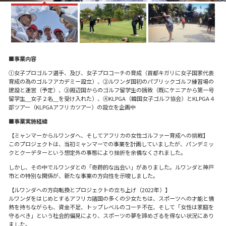
■事業内容
①女子プロゴルフ選手、及び、女子プロコーチの育成（首都キガリに女子国家代表
育成の為のゴルフアカデミー設立）、➁ルワンダ国初のパブリックゴルフ練習場の
建設と運営（予定）、③周辺国からのゴルフ留学生の誘致（既にケニアから第一号
留学生＿女子２名＿を受け入れた）、④KLPGA（韓国女子ゴルフ協会）とKLPGA４
部ツアー（KLPGAアフリカツアー）の設立を企画中
■事業実施経緯
【ミャンマーからルワンダへ、そしてアフリカの女性ゴルファー育成への挑戦】
このプロジェクトは、当初ミャンマーでの事業を計画していましたが、パンデミッ
クとクーデターという想定外の事態により挫折を余儀なくされました。
しかし、その中でルワンダとの「奇跡的な出会い」がありました。ルワンダと神戸
市との特別な関係が、新たな事業の方向性を示唆しました。
【ルワンダへの方向転換とプロジェクトの立ち上げ（2022年）】
ルワンダをはじめとするアフリカ諸国の多くの少女たちは、スポーツへの才能と情
熱を持ちながらも、資金不足、トップレベルのコーチ不在、そして「女性は家庭を
守るべき」という社会的偏見により、スポーツの夢を諦めざるを得ない状況にあり
ました。