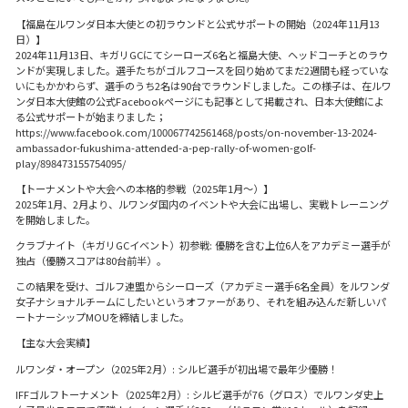
【福島在ルワンダ日本大使との初ラウンドと公式サポートの開始（2024年11月13
日）】
2024年11月13日、キガリGCにてシーローズ6名と福島大使、ヘッドコーチとのラウ
ンドが実現しました。選手たちがゴルフコースを回り始めてまだ2週間も経っていな
いにもかかわらず、選手のうち2名は90台でラウンドしました。この様子は、在ルワ
ンダ日本大使館の公式Facebookページにも記事として掲載され、日本大使館によ
る公式サポートが始まりました；
https://www.facebook.com/100067742561468/posts/on-november-13-2024-
ambassador-fukushima-attended-a-pep-rally-of-women-golf-
play/898473155754095/
【トーナメントや大会への本格的参戦（2025年1月〜）】
2025年1月、2月より、ルワンダ国内のイベントや大会に出場し、実戦トレーニング
を開始しました。
クラブナイト（キガリGCイベント）初参戦: 優勝を含む上位6人をアカデミー選手が
独占（優勝スコアは80台前半）。
この結果を受け、ゴルフ連盟からシーローズ（アカデミー選手6名全員）をルワンダ
女子ナショナルチームにしたいというオファーがあり、それを組み込んだ新しいパ
ートナーシップMOUを締結しました。
【主な大会実績】
ルワンダ・オープン（2025年2月）: シルビ選手が初出場で最年少優勝！
IFFゴルフトーナメント（2025年2月）: シルビ選手が76（グロス）でルワンダ史上