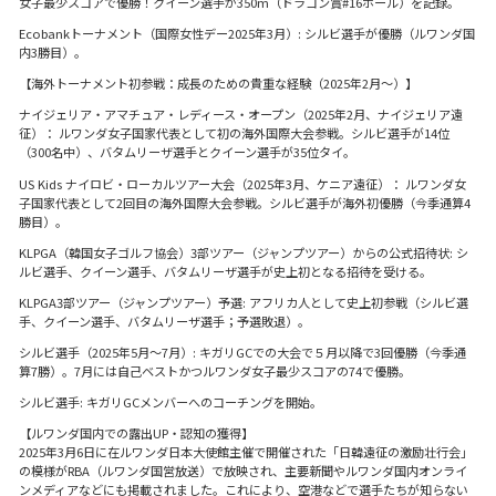
女子最少スコアで優勝！クイーン選手が350m（ドラコン賞#16ホール）を記録。
Ecobankトーナメント（国際女性デー2025年3月）: シルビ選手が優勝（ルワンダ国
内3勝目）。
【海外トーナメント初参戦：成長のための貴重な経験（2025年2月〜）】
ナイジェリア・アマチュア・レディース・オープン（2025年2月、ナイジェリア遠
征）： ルワンダ女子国家代表として初の海外国際大会参戦。シルビ選手が14位
（300名中）、バタムリーザ選手とクイーン選手が35位タイ。
US Kids ナイロビ・ローカルツアー大会（2025年3月、ケニア遠征）： ルワンダ女
子国家代表として2回目の海外国際大会参戦。シルビ選手が海外初優勝（今季通算4
勝目）。
KLPGA（韓国女子ゴルフ協会）3部ツアー（ジャンプツアー）からの公式招待状: シ
ルビ選手、クイーン選手、バタムリーザ選手が史上初となる招待を受ける。
KLPGA3部ツアー（ジャンプツアー）予選: アフリカ人として史上初参戦（シルビ選
手、クイーン選手、バタムリーザ選手；予選敗退）。
シルビ選手（2025年5月〜7月）: キガリGCでの大会で５月以降で3回優勝（今季通
算7勝）。7月には自己ベストかつルワンダ女子最少スコアの74で優勝。
シルビ選手: キガリGCメンバーへのコーチングを開始。
【ルワンダ国内での露出UP・認知の獲得】
2025年3月6日に在ルワンダ日本大使館主催で開催された「日韓遠征の激励壮行会」
の模様がRBA（ルワンダ国営放送）で放映され、主要新聞やルワンダ国内オンライ
ンメディアなどにも掲載されました。これにより、空港などで選手たちが知らない