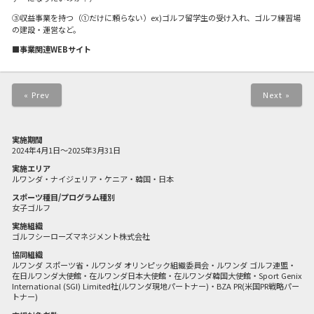
③収益事業を持つ（①だけに頼らない）ex)ゴルフ留学生の受け入れ、ゴルフ練習場
の建設・運営など。
■事業関連WEBサイト
« Prev
Next »
実施期間
2024年4月1日～2025年3月31日
実施エリア
ルワンダ・ナイジェリア・ケニア・韓国・日本
スポーツ種目/プログラム種別
女子ゴルフ
実施組織
ゴルフシーローズマネジメント株式会社
協同組織
ルワンダ スポーツ省・ルワンダ オリンピック組織委員会・ルワンダ ゴルフ連盟・
在日ルワンダ大使館・在ルワンダ日本大使館・在ルワンダ韓国大使館・Sport Genix
International (SGI) Limited社(ルワンダ現地パートナー)・BZA PR(米国PR戦略パー
トナー)