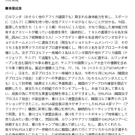
■事業成果
①ルワンダ（おそらく他のアフリカ諸国でも）類まれな身体能力を有し、スポーツ
に（ゴルフ）に興味を持つ若い女性アスリートは少なくないことが分かる。今回、
面接した女性たち（１８－２３歳）の10人に１人位は、かなり突出した身体能力を
有するアスリートが眠っている肌感を得た（最終的に、７９人の面接から６名を採
用＿因みにゴルフ経験者は０人）ー＞アカデミー選手６名全員がルワンダ女子ナシ
ョナルチームメンバーに選抜される（現在もナショナルチームメンバー）➁ その
うち３名を世界クラスの女子プロ選手候補とし、残りの３名を女子プロコーチの候
補とした。女子プロゴルファー候補の３名はルワンダ国内や他のアフリカ諸国（ナ
イジェリア、ケニア）で活躍をした。特に、イラコゼ・シルビ選手は、ルワンダオ
ープンを含む国内で今季６勝を上げ、ケニアでの国際ジュニア大会での優勝を含め
て今季７勝を誇る。最近の優勝スコアは、77、78、74（ベストスコアは74の2オー
バー）。③また、女子プロゴルファー候補の３名は、今年の５月にKLPGA（韓国女
子プロゴルフ協会）３部ツアーの予選会にアフリカ人（もちろんルワンダ人として
も）として初参戦（結果は３人共に予選敗退）。韓国のツアープロの練習を間近で
観察したり、彼女たちとの同組でのラウンドプレーをし、お金では決して買えな
い、成長の為に不可欠な貴重な経験を得ることができました。④KLPGA（韓国女子
プロゴルフ協会）の副会長や、春川ゴルフ連盟会長など、韓国ゴルフ業界とのコネ
クションができたこと。KLPGA副会長は我々がオファーしたKLPGA４部ツアー（ア
フリカツアー）構想に非常に強い関心を持たれ、継続的なミーティングをすること
で同意。また、春川ゴルフ連盟会長は、春川をアスリートのキャンプ地候補として
売り込みたい思いが強く、次回以降、ルワンダやアフリカ諸国からKLPGAツアーに
挑戦するときは、春川をキャンプ地に選んで欲しいと。もし、選んでくれたら、
我々がKLPGA３部ツアー参戦のために韓国に連れて行くアフリカからの女子選手た
ちの身元保証人になることと、公式招待状を春川ゴルフ連盟の名前で発行するこ