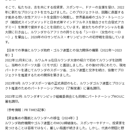
そこで、私たちは、志を共にする投資家、スポンサー、ドナーの支援を受け、2022
年に新たなプロジェクトを立ち上げました。このプロジェクトは、困難に直面する
才能ある若い女性アスリートを全国から発掘し、世界最高峰のゴルフ・トレーニン
グ（韓国式スイングメソッドと日本式禅マインドフルネスを融合させた合宿式アカ
デミー）を無償で提供することを目的としています。彼女たちのポテンシャルを最
大限に引き出し、ルワンダからアフリカの誇りとなる「シーロー（女性のヒーロ
ー）」を輩出し、2028年のロサンゼルス・オリンピックへの初参戦を目指していま
す。
【日本での準備とルワンダ政府・ゴルフ連盟との協力関係の構築（2022年〜2023
年）】
2022年11月末には、ルワムキョ在日ルワンダ大使の紹介で初めてルワンダを訪問
し、当時のスポーツ大臣（ミモザ氏）と面談しました。その後9か月にわたり、現地
パートナーを通じてルワンダのスポーツ省、ゴルフ連盟と交渉を続け、協働でプロ
ジェクトを推進するための関係を築きました。
2023年9月: ルワンダスポーツ省の正式承認のもと、ルワンダゴルフ連盟とプロジェ
クト推進のためのパートナーシップMOU（了解覚書）に署名調印。
2023年12月: ルワンダオリンピック組織委員会とも同様にパートナーシップMOUに
署名調印。
（参考情報：PR TIMES記事）
【資金集めの難航とルワンダへの移住（2024年）】
ルワンダ政府機関やゴルフ連盟とのMOU締結後も、スポンサーやドナー、投資家を
見つけることは容易ではなく、厳しい局面が続きました。しかし、代表の野田と野