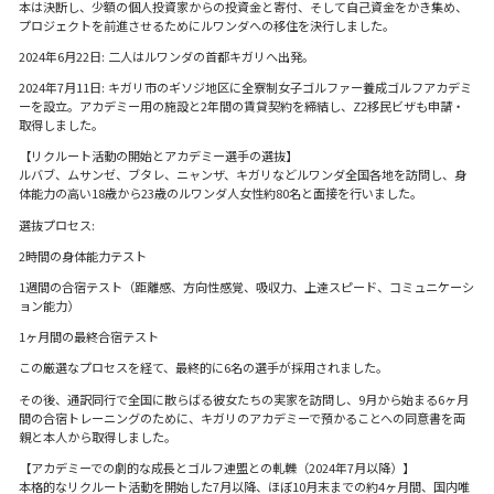
本は決断し、少額の個人投資家からの投資金と寄付、そして自己資金をかき集め、
プロジェクトを前進させるためにルワンダへの移住を決行しました。
2024年6月22日: 二人はルワンダの首都キガリへ出発。
2024年7月11日: キガリ市のギソジ地区に全寮制女子ゴルファー養成ゴルフアカデミ
ーを設立。アカデミー用の施設と2年間の賃貸契約を締結し、Z2移民ビザも申請・
取得しました。
【リクルート活動の開始とアカデミー選手の選抜】
ルバブ、ムサンゼ、ブタレ、ニャンザ、キガリなどルワンダ全国各地を訪問し、身
体能力の高い18歳から23歳のルワンダ人女性約80名と面接を行いました。
選抜プロセス:
2時間の身体能力テスト
1週間の合宿テスト（距離感、方向性感覚、吸収力、上達スピード、コミュニケーシ
ョン能力）
1ヶ月間の最終合宿テスト
この厳選なプロセスを経て、最終的に6名の選手が採用されました。
その後、通訳同行で全国に散らばる彼女たちの実家を訪問し、9月から始まる6ヶ月
間の合宿トレーニングのために、キガリのアカデミーで預かることへの同意書を両
親と本人から取得しました。
【アカデミーでの劇的な成長とゴルフ連盟との軋轢（2024年7月以降）】
本格的なリクルート活動を開始した7月以降、ほぼ10月末までの約4ヶ月間、国内唯