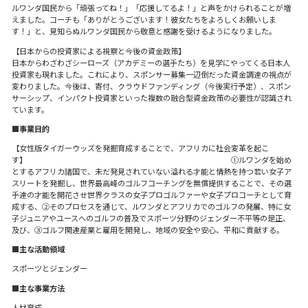
ルワンダ国民から「頑張ってね！」「応援してるよ！」と声をかけられることが増
えました。コーチも「ありがとうございます！彼女たちをよろしくお願いしま
す！」と、見知らぬルワンダ国民から敬意と感謝を受けるようになりました。
【日本からの投資家による視察と今後の資金政策】
日本からわざわざシーローズ（アカデミーの選手たち）を見学にやってくる日本人
投資家も現れました。これにより、スポンサー募集一辺倒だった資金調達の視点が
変わりました。今後は、寄付、クラウドファンディング（今後実行予定）、スポン
サーシップ、インパクト投資家といった複数の融合型資金政策の必要性が認識され
ています。
■事業目的
【女性版タイガーウッズを発掘育成することで、アフリカに社会変革を起こ
す】 ①ルワンダを始め
とするアフリカ諸国で、未だ発見されていない溢れる才能と情熱を持つ若い女子ア
スリートを発掘し、世界最高峰のゴルフコーチングを無償提供することで、その選
手達の才能を開花させ世界クラスの女子プロゴルファーや女子プロコーチとして育
成する、➁そのプロセスを通じて、ルワンダとアフリカでのゴルフの発展、特に女
子ジュニアやユースへのゴルフの普及でスポーツ分野のジェンダー不平等の是正、
及び、③ゴルフ関連産業と雇用を開発し、地域の安全や安心、平和に貢献する。
■主な活動領域
スポーツとジェンダー
■主な事業方法
人材育成