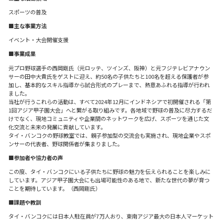
スポーツの普及
■主な事業方法
イベント・大会開催支援
■事業成果
元プロ野球選手の西岡剛氏（元ロッテ、ツインズ、阪神）と元フジテレビアナウン
サーの田中大貴氏をゲストに迎え、約50名の子供たちと100名を超える保護者が参
加し、基本的なスキル指導から試合形式のプレーまで、熱意あふれる指導が行われ
ました。
当社が行うこれらの活動は、すべて2024年12月にインドネシアで初開催される「第
1回アジア甲子園大会」へと繋がる取り組みです。各地域で野球の普及に尽力するだ
けでなく、現地コミュニティや企業間のネットワークを広げ、スポーツを通じた文
化交流と未来の発展に貢献しています。
タイ・バンコクの野球教室では、親子参加型の交流会も実施され、現地企業やスポ
ンサーの代表者、野球関係者が集まりました。
■参加者や協力者の声
この度、タイ・バンコクにいる子供たちに野球の魅力を伝えられることを楽しみに
しています。アジア甲子園大会にも出場可能性のある地で、新たな世代の夢が育つ
ことを期待しています。（西岡剛氏）
■課題や教訓
タイ・バンコクには日本人駐在員が7万人おり、東南アジア最大の日本人マーケット