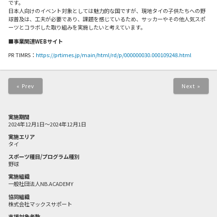
です。
日本人向けのイベント対象としては魅力的な国ですが、現地タイの子供たちへの野
球普及は、工夫が必要であり、課題を感じているため、サッカーやその他人気スポ
ーツとコラボした取り組みを実施したいと考えています。
■事業関連WEBサイト
PR TIMRS：
https://prtimes.jp/main/html/rd/p/000000030.000109248.html
« Prev
Next »
実施期間
2024年12月1日～2024年12月1日
実施エリア
タイ
スポーツ種目/プログラム種別
野球
実施組織
一般社団法人NB.ACADEMY
協同組織
株式会社マックスサポート
支援対象者数