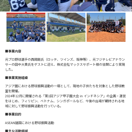
■事業内容
元プロ野球選手の西岡剛氏（ロッテ、ツインズ、阪神等）、元フジテレビアナウン
サーの田中大貴氏をゲストに迎え、株式会社マックスサポート様の協賛により実現
した。
■事業実施経緯
アジア圏における野球振興活動の一環として、現地の子供たちを対象とした野球教
室を開催。
2024年12月に開催される「第1回アジア甲子園大会 in インドネシア」の企画・運営
をはじめ、フィリピン、ベトナム、シンガポールなど、今後の出場が期待される地
域に対して野球振興活動を行っている。
■事業目的
ASEAN諸国における野球振興活動
■主な活動領域