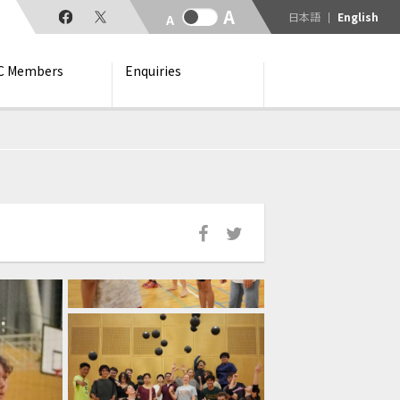
日本語
English
C Members
Enquiries