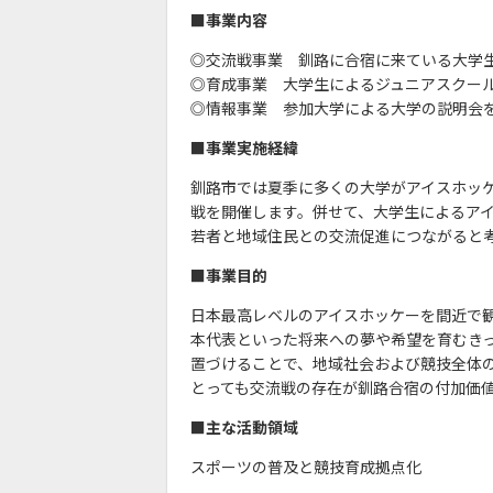
■事業内容
◎交流戦事業 釧路に合宿に来ている大学
◎育成事業 大学生によるジュニアスクー
◎情報事業 参加大学による大学の説明会
■事業実施経緯
釧路市では夏季に多くの大学がアイスホッ
戦を開催します。併せて、大学生によるア
若者と地域住民との交流促進につながると
■事業目的
日本最高レベルのアイスホッケーを間近で
本代表といった将来への夢や希望を育むき
置づけることで、地域社会および競技全体
とっても交流戦の存在が釧路合宿の付加価
■主な活動領域
スポーツの普及と競技育成拠点化