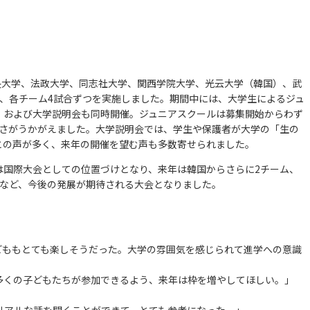
中央大学、法政大学、同志社大学、関西学院大学、光云大学（韓国）、武
、各チーム4試合ずつを実施しました。期間中には、大学生によるジュ
）および大学説明会も同時開催。ジュニアスクールは募集開始からわず
高さがうかがえました。大学説明会では、学生や保護者が大学の「生の
との声が多く、来年の開催を望む声も多数寄せられました。
は国際大会としての位置づけとなり、来年は韓国からさらに2チーム、
るなど、今後の発展が期待される大会となりました。
どももとても楽しそうだった。大学の雰囲気を感じられて進学への意識
多くの子どもたちが参加できるよう、来年は枠を増やしてほしい。」
リアルな話を聞くことができて、とても参考になった。」