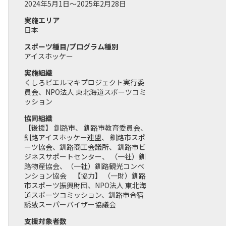
2024年5月1日～2025年2月28日
実施エリア
日本
スポーツ種目/プログラム種別
アイスホッケー
実施組織
くしろビエルマキプロジェクト実行委
員会、NPO法人 東北海道スポーツコミ
ッション
協同組織
【後援】 釧路市、 釧路市教育委員会、
釧路アイスホッケー連盟、 釧路市スポ
ーツ協会、釧路商工会議所、 釧路市ビ
ジネスサポートセンター、 （一社）釧
路物産協会、（一社）釧路観光コンベ
ンション協会 【協力】 （一財）釧路
市スポーツ振興財団、NPO法人 東北海
道スポーツコミッション、釧路市合宿
誘致スーパーバイザー協議会
支援対象者数