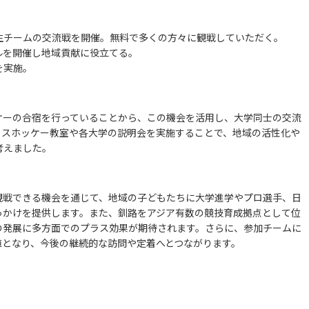
生チームの交流戦を開催。無料で多くの方々に観戦していただく。
ルを開催し地域貢献に役立てる。
を実施。
ケーの合宿を行っていることから、この機会を活用し、大学同士の交流
イスホッケー教室や各大学の説明会を実施することで、地域の活性化や
考えました。
観戦できる機会を通じて、地域の子どもたちに大学進学やプロ選手、日
っかけを提供します。また、釧路をアジア有数の競技育成拠点として位
の発展に多方面でのプラス効果が期待されます。さらに、参加チームに
値となり、今後の継続的な訪問や定着へとつながります。