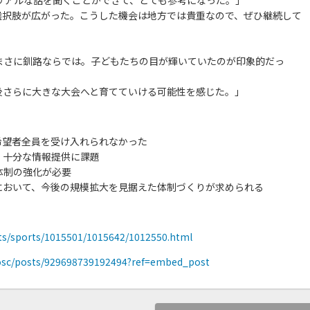
選択肢が広がった。こうした機会は地方では貴重なので、ぜひ継続して
まさに釧路ならでは。子どもたちの目が輝いていたのが印象的だっ
後さらに大きな大会へと育てていける可能性を感じた。」
希望者全員を受け入れられなかった
、十分な情報提供に課題
体制の強化が必要
において、今後の規模拡大を見据えた体制づくりが求められる
orts/sports/1015501/1015642/1012550.html
osc/posts/929698739192494?ref=embed_post