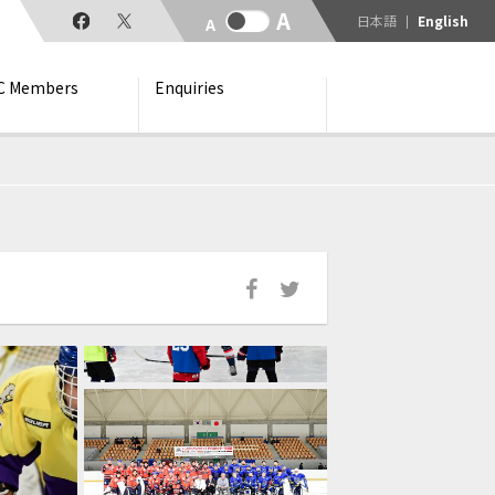
日本語
English
C Members
Enquiries