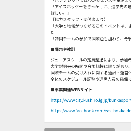
「アイスホッケーをきっかけに、進学先の
ほしい。」
【協力スタッフ・関係者より】
「大学と地域がつながるこのイベントは、
た。」
「韓国チームの参加で国際色も加わり、今
■課題や教訓
ジュニアスクールの定員超過により、参加
大学説明会の時間や会場規模に限りがあり
国際チームの受け入れに関する通訳・運営
全体のスケジュール調整や運営人員の確保
■事業関連WEBサイト
https://www.city.kushiro.lg.jp/bunkasp
https://www.facebook.com/easthokkaid