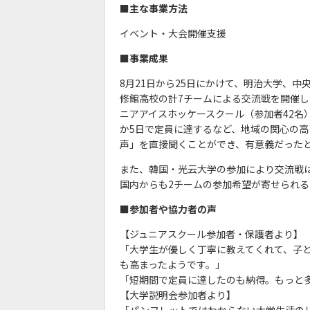
■主な事業方法
イベント・大会開催支援
■事業成果
8月21日から25日にかけて、明治大学、
修館高校の計7チームによる交流戦を開催し
ニアアイスホッケースクール（参加者42名
か5日で定員に達するなど、地域の関心の
声」を直接聞くことができ、有意義だった
また、韓国・光云大学の参加により交流戦
国内からも2チームの参加希望が寄せられ
■参加者や協力者の声
【ジュニアスクール参加者・保護者より】
「大学生が優しく丁寧に教えてくれて、子
も高まったようです。」
「短期間で定員に達したのも納得。もっと
【大学説明会参加者より】
「パンフレットではわからない大学生活の